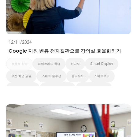
12/11/2024
Google 지원 벤큐 전자칠판으로 강의실 효율화하기
능동적 학습
하이브리드 학습
비디오
Smart Display
무선 화면 공유
스마트 솔루션
클라우드
스마트보드
벤큐 프로 시리즈
대화형 디스플레이
벤큐 에센셜 시리즈
벤큐 마스터 시리즈
고등 교육
초중고교육
벤큐 전자칠판
Preschool
EDLA
비디오