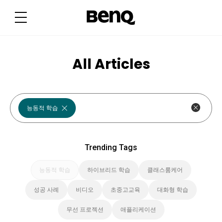
T
r
e
n
d
i
n
g
All Articles
T
a
g
s
능동적 학습
Trending Tags
능동적 학습
하이브리드 학습
클래스룸케어
성공 사례
비디오
초중고교육
대화형 학습
무선 프로젝션
애플리케이션