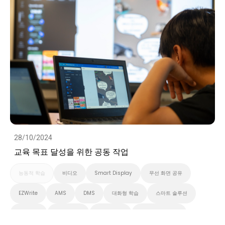
28/10/2024
교육 목표 달성을 위한 공동 작업
능동적 학습
비디오
Smart Display
무선 화면 공유
EZWrite
AMS
DMS
대화형 학습
스마트 솔루션
클라우드
화이트보드
스마트보드
벤큐 프로 시리즈