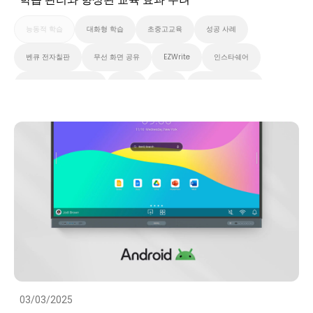
능동적 학습
대화형 학습
초중고교육
성공 사례
벤큐 전자칠판
무선 화면 공유
EZWrite
인스타쉐어
X-Sign 브로드캐스트
AMS
DMS
벤큐 프로 시리즈
벤큐 마스터 시리즈
벤큐 에센셜 시리즈
클라우드
대화형 디스플레이
스마트보드
스마트 솔루션
화이트보드
성공 사례
03/03/2025