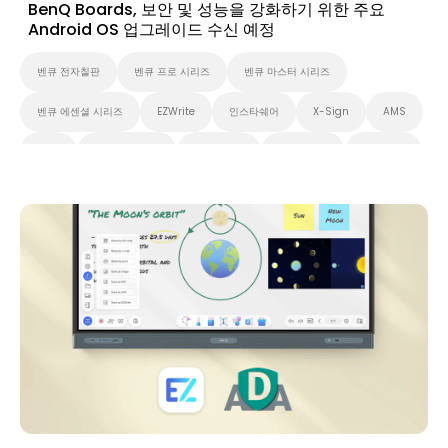
BenQ Boards, 보안 및 성능을 강화하기 위한 주요
Android OS 업그레이드 수신 예정
벤큐 전자칠판
벤큐 프로 시리즈
벤큐 마스터 시리즈
벤큐 에센셜 시리즈
EZWrite
인스타쉐어
X-Sign
AMS
DMS
무선 화면 공유
Preschool
초중고교육
고등 교육
애플리케이션
뉴스