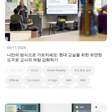
04/11/2024
나만의 방식으로 가르치세요: 현대 교실을 위한 유연한
도구로 교사의 역량 강화하기
능동적 학습
비디오
Smart Display
무선 화면 공유
EZWrite
인스타쉐어
X-Sign
AMS
DMS
대화형 학습
스마트 솔루션
화이트보드
스마트보드
벤큐 프로 시리즈
InstaShare 버튼
대화형 디스플레이
고등 교육
초중고교육
벤큐 전자칠판
Preschool
EDLA