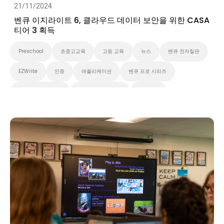
21/11/2024
벤큐 이지라이트 6, 클라우드 데이터 보안을 위한 CASA
티어 3 획득
Preschool
초중고교육
고등 교육
뉴스
벤큐 전자칠판
EZWrite
인증
애플리케이션
벤큐 프로 시리즈
벤큐 마스터 시리즈
벤큐 에센셜 시리즈
클라우드
대화형 디스플레이
Security
스마트보드