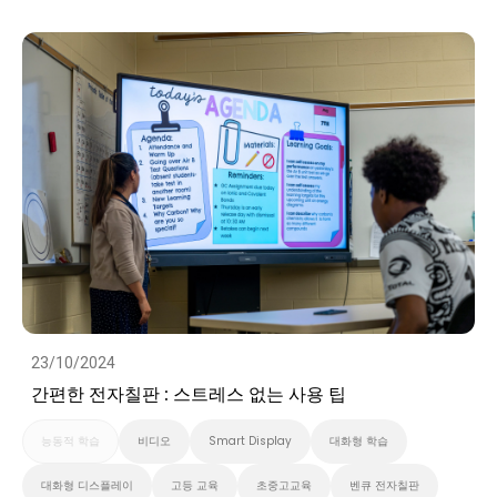
대화형 디스플레이
고등 교육
초중고교육
벤큐 전자칠판
Preschool
비디오
23/10/2024
간편한 전자칠판 : 스트레스 없는 사용 팁
능동적 학습
비디오
Smart Display
대화형 학습
대화형 디스플레이
고등 교육
초중고교육
벤큐 전자칠판