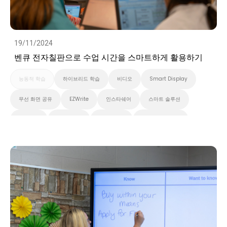
19/11/2024
벤큐 전자칠판으로 수업 시간을 스마트하게 활용하기
능동적 학습
하이브리드 학습
비디오
Smart Display
무선 화면 공유
EZWrite
인스타쉐어
스마트 솔루션
클라우드
화이트보드
스마트보드
벤큐 프로 시리즈
InstaShare 버튼
대화형 디스플레이
벤큐 에센셜 시리즈
벤큐 마스터 시리즈
고등 교육
초중고교육
Preschool
EDLA
비디오