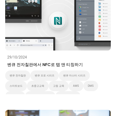
IAM
벤큐 마스터 시리즈
비디오
29/10/2024
벤큐 전자칠판에서 NFC로 탭 앤 티칭하기
벤큐 전자칠판
벤큐 프로 시리즈
벤큐 마스터 시리즈
스마트보드
초중고교육
고등 교육
AMS
DMS
Security
대화형 디스플레이
스마트 솔루션