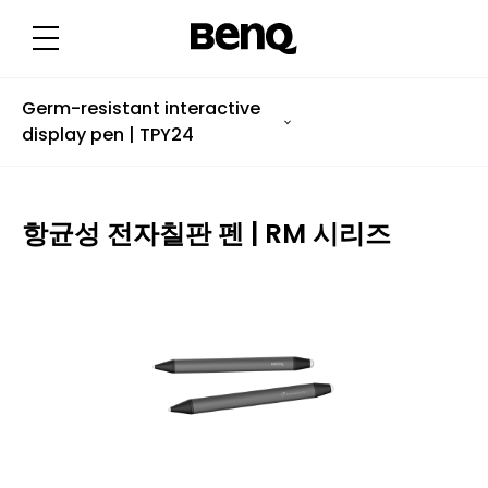
항
균
성
전
자
칠
판
Germ-resistant interactive
펜
display pen | TPY24
|
R
M
시
리
즈
항균성 전자칠판 펜 | RM 시리즈