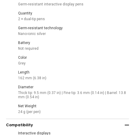
Germ-resistant interactive display pens
Quantity
2 × dual-tip pens
Germ-resistant technology
Nano-ionic silver
Battery
Not required
Color
Grey
Length
162 mm (6.38 in)
Diameter
Thick tip: 9.5 mm (0.37 in) | Fine tip: 3.6 mm (0.14 in) | Barrel: 13.8
mm (0.54 in)
Net Weight
24 g (per pen)
Compatibility
Interactive displays