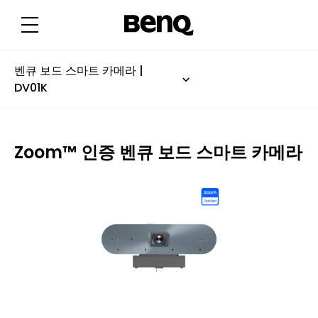
Z
o
o
m
™
인
증
벤큐 보드 스마트 카메라 |
벤
DV01K
큐
보
드
스
마
트
Zoom™ 인증 벤큐 보드 스마트 카메라
카
메
라