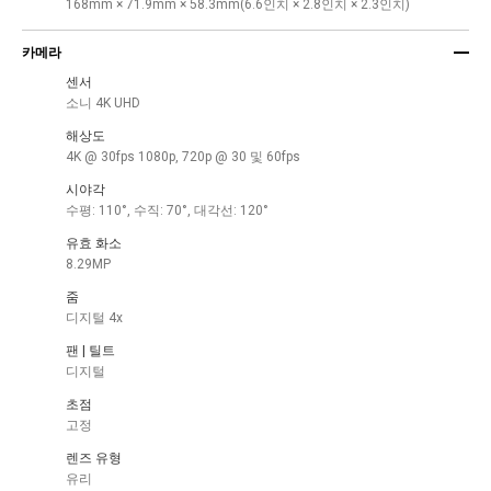
168mm × 71.9mm × 58.3mm(6.6인치 × 2.8인치 × 2.3인치)
카메라
센서
소니 4K UHD
해상도
4K @ 30fps 1080p, 720p @ 30 및 60fps
시야각
수평: 110°, 수직: 70°, 대각선: 120°
유효 화소
8.29MP
줌
디지털 4x
팬 | 틸트
디지털
초점
고정
렌즈 유형
유리