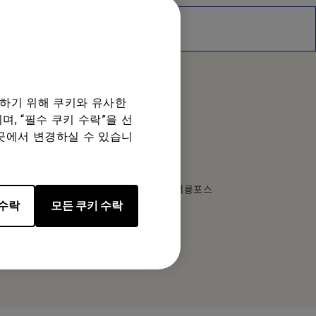
디오
공하기 위해 쿠키와 유사한
, “필수 쿠키 수락”을 선
로컬 오피스
곳에서 변경하실 수 있습니
벤큐코리아(주)
주소: 서울시 구로구 구로동 212-8 대륭포스
트타워 1차 1801호
 수락
모든 쿠키 수락
Tel: +82-2-515-3520
Fax: +82-2-795-8366
로컬 오피스