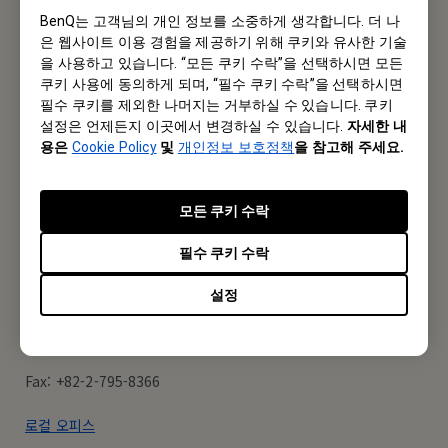
Subscribe to Newsletter
BenQ는 고객님의 개인 정보를 소중하게 생각합니다. 더 나
은 웹사이트 이용 경험을 제공하기 위해 쿠키와 유사한 기술
Be the first to hear from us.
을 사용하고 있습니다. “모든 쿠키 수락”을 선택하시면 모든
쿠키 사용에 동의하게 되며, “필수 쿠키 수락”을 선택하시면
필수 쿠키를 제외한 나머지는 거부하실 수 있습니다. 쿠키
Subscribe
설정은 언제든지 이곳에서 변경하실 수 있습니다.
자세한 내
용은
Cookie Policy
및
개인정보 보호정책
을 참고해 주세요.
로컬 오피스
모든 쿠키 수락
벤큐코리아(주)
필수 쿠키 수락
주소: 서울시 구로구 구로동 212-8 대륭포스트타워 1차 1801호
설정
Tel: +82-2-515-3520
Fax: +82-2-795-8366
로컬 오피스