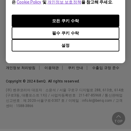
e스포츠
은
Cookie Policy
및
개인정보 보호정책
을 참고해 주세요.
다운로드
비즈니스 디스플레이
프로젝터 거리계산기
About BenQ
서비스센터
BenQ 지식센터
모든 쿠키 수락
회사 소개
구매처 정보
사회적 책임
필수 쿠키 수락
뉴스
설정
Korea - 한국어
개인정보 처리방침
이용약관
쿠키 안내
수출입 규정 준수
Copyright © 2024 BenQ. All rights reserved.
(주) 벤큐코리아 대표자 : 소윤석 / 서울 구로구 디지털로 288, 613호, 614호
(구로3동, 대륭포스트 1차) / 사업자등록번호 : 211-87-85968 / 통신판매업
신고번호 : 제 2020-서울구로-0307 호 / 이메일 : info.kr@benq.com / 고객
센터 : 1588-3866
TOP