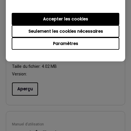
Accepter les cookies
Seulement les cookies nécessaires
Manuel d’utilisation
guide de démarrage rapide
Paramètres
Mise à jour:
2017/01/11
Langue:
Multi-Language
Taille du fichier:
4.02 MB
Version:
Aperçu
Manuel d’utilisation