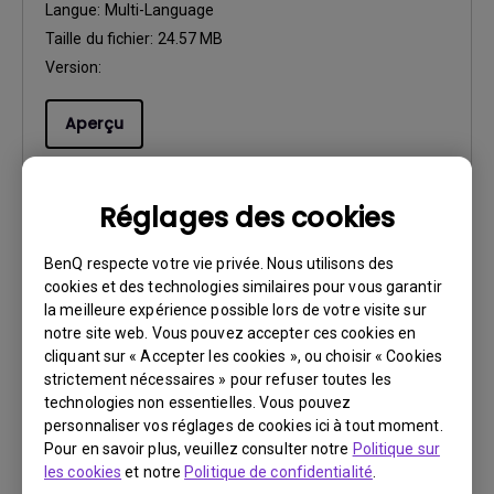
Langue:
Multi-Language
Taille du fichier:
24.57 MB
Version:
Aperçu
Réglages des cookies
Manuel d’utilisation
BenQ respecte votre vie privée. Nous utilisons des
Guide d'installation
cookies et des technologies similaires pour vous garantir
la meilleure expérience possible lors de votre visite sur
notre site web. Vous pouvez accepter ces cookies en
Mise à jour:
2017/03/15
cliquant sur « Accepter les cookies », ou choisir « Cookies
Langue:
Multi-Language
strictement nécessaires » pour refuser toutes les
Taille du fichier:
50.58 MB
technologies non essentielles. Vous pouvez
Version:
personnaliser vos réglages de cookies ici à tout moment.
Pour en savoir plus, veuillez consulter notre
Politique sur
les cookies
et notre
Politique de confidentialité
.
Aperçu