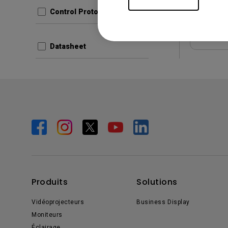
Control Protocols
Aper
Datasheet
Produits
Solutions
Vidéoprojecteurs
Business Display
Moniteurs
Éclairage