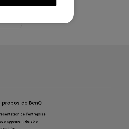
 propos de BenQ
résentation de l'entreprise
éveloppement durable
ctualités