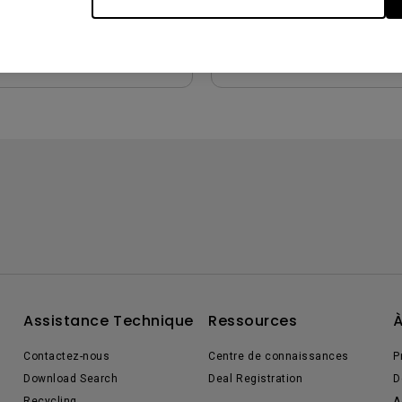
çu
Aperçu
Assistance Technique
Ressources
À
Contactez-nous
Centre de connaissances
P
Download Search
Deal Registration
D
Recycling
A