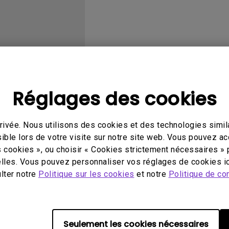
Avec HAS
éo
Mode d'emploi
Log
Réglages des cookies
ivée. Nous utilisons des cookies et des technologies simila
ible lors de votre visite sur notre site web. Vous pouvez a
s cookies », ou choisir « Cookies strictement nécessaires » 
utilisation
Manuel d’utilisation
lles. Vous pouvez personnaliser vos réglages de cookies ic
 d'utilisation
User Manual
ulter notre
Politique sur les cookies
et notre
Politique de con
our:
2006/10/20
Mise à jour:
2006/10/20
European French
Langue:
English
 fichier:
2.55 MB
Taille du fichier:
2.67 MB
Seulement les cookies nécessaires
Version: