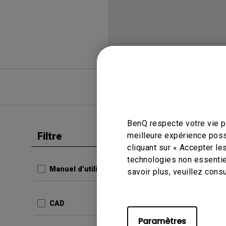
FAQ
FAQ vid
BenQ respecte votre vie pr
Filtre
meilleure expérience poss
Effacer tous les
cliquant sur « Accepter le
Manuel d’
technologies non essentie
Manuel
Manuel d’utilisation
savoir plus, veuillez cons
Mise à j
Langue:
CAD
Taille du
Paramètres
Version: