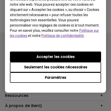
notre site web. Vous pouvez accepter ces cookies en
cliquant sur « Accepter les cookies », ou choisir « Cookies
Aucune FAQ associée
strictement nécessaires » pour refuser toutes les
technologies non essentielles. Vous pouvez
personnaliser vos réglages de cookies ici à tout moment.
Pour en savoir plus, veuillez consulter notre
Politique sur
les cookies
et notre
Politique de confidentialité
.
Accepter les cookies
Produits
Seulement les cookies nécessaires
Vidéoprojecteurs
Solutions
Paramètres
Moniteurs
Business Display
Assistance Technique
Éclairage
Haut-parleur
Contactez-nous
Ressources
Download Search
Centre de connaissances
À propos de BenQ
Recycling