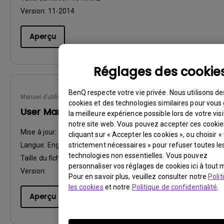
Version:
11-2014
Aperçu
Réglages des cookie
BenQ respecte votre vie privée. Nous utilisons de
Manuel d’utilisation
cookies et des technologies similaires pour vous 
User Manual
la meilleure expérience possible lors de votre visi
notre site web. Vous pouvez accepter ces cookie
Mise à jour:
2010/07/28
cliquant sur « Accepter les cookies », ou choisir 
strictement nécessaires » pour refuser toutes le
Langue:
English
technologies non essentielles. Vous pouvez
Taille du fichier:
9.01 MB
personnaliser vos réglages de cookies ici à tout
Version:
Pour en savoir plus, veuillez consulter notre
Polit
les cookies
et notre
Politique de confidentialité
.
Aperçu