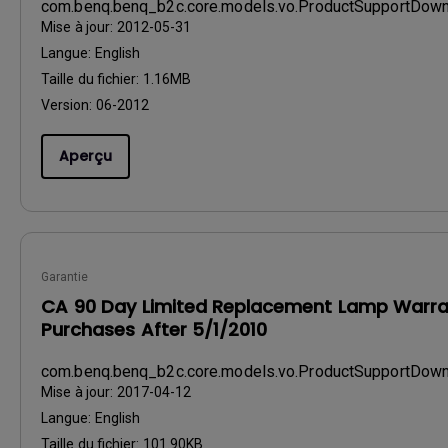
com.benq.benq_b2c.core.models.vo.ProductSupportDo
Mise à jour:
2012-05-31
Langue:
English
Taille du fichier:
1.16MB
Version:
06-2012
Aperçu
Garantie
CA 90 Day Limited Replacement Lamp Warra
Purchases After 5/1/2010
com.benq.benq_b2c.core.models.vo.ProductSupportDo
Mise à jour:
2017-04-12
Langue:
English
Taille du fichier:
101.90KB