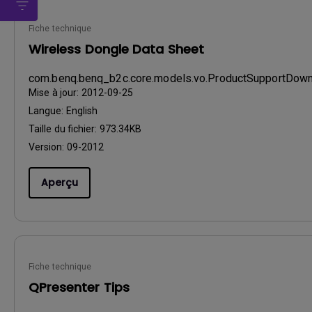
Fiche technique
Wireless Dongle Data Sheet
com.benq.benq_b2c.core.models.vo.ProductSupportDo
Mise à jour:
2012-09-25
Langue:
English
Taille du fichier:
973.34KB
Version:
09-2012
Aperçu
Fiche technique
QPresenter Tips