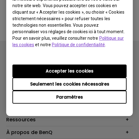
notre site web. Vous pouvez accepter ces cookies en
cliquant sur « Accepter les cookies », ou choisir « Cookies
Aucune FAQ associée
strictement nécessaires » pour refuser toutes les
technologies non essentielles. Vous pouvez
personnaliser vos réglages de cookies ici à tout moment.
Pour en savoir plus, veuillez consulter notre
Politique sur
les cookies
et notre
Politique de confidentialité
.
Accepter les cookies
Produits
Seulement les cookies nécessaires
Vidéoprojecteurs
Solutions
Paramètres
Moniteurs
Business Display
Assistance Technique
Éclairage
Haut-parleur
Contactez-nous
Ressources
Download Search
Centre de connaissances
À propos de BenQ
Recycling