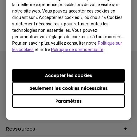
la meilleure expérience possible lors de votre visite sur
notre site web. Vous pouvez accepter ces cookies en
Aucun logiciel ou pilote
cliquant sur « Accepter les cookies », ou choisir « Cookies
strictement nécessaires » pour refuser toutes les
associé
technologies non essentielles. Vous pouvez
personnaliser vos réglages de cookies ici à tout moment.
Pour en savoir plus, veuillez consulter notre
Politique sur
les cookies
et notre
Politique de confidentialité
.
Accepter les cookies
Seulement les cookies nécessaires
Produits
Paramètres
Vidéoprojecteurs
Solutions
Moniteurs
Business Display
Assistance Technique
Éclairage
Haut-parleur
Contactez-nous
Ressources
Download Search