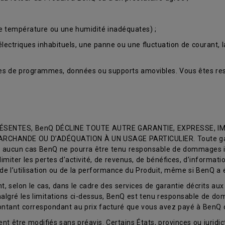
e température ou une humidité inadéquates) ;
lectriques inhabituels, une panne ou une fluctuation de courant, la
s de programmes, données ou supports amovibles. Vous êtes res
SENTES, BenQ DÉCLINE TOUTE AUTRE GARANTIE, EXPRESSE, IMP
CHANDE OU D’ADÉQUATION À UN USAGE PARTICULIER. Toute garanti
 En aucun cas BenQ ne pourra être tenu responsable de dommages in
limiter les pertes d’activité, de revenus, de bénéfices, d’informat
t de l’utilisation ou de la performance du Produit, même si BenQ a
 selon le cas, dans le cadre des services de garantie décrits aux 
, malgré les limitations ci-dessus, BenQ est tenu responsable de 
montant correspondant au prix facturé que vous avez payé à BenQ 
nt être modifiés sans préavis. Certains États, provinces ou juridict