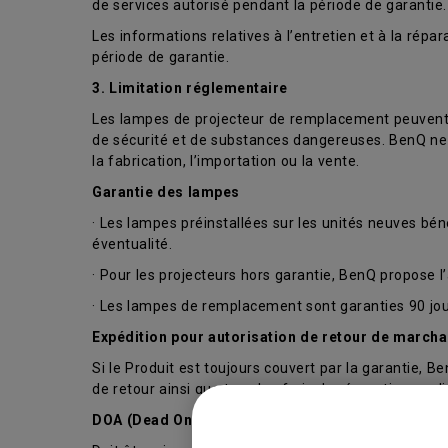
de services autorisé pendant la période de garantie.
Les informations relatives à l’entretien et à la rép
période de garantie.
3. Limitation réglementaire
Les lampes de projecteur de remplacement peuvent co
de sécurité et de substances dangereuses. BenQ ne g
la fabrication, l’importation ou la vente.
Garantie des lampes
· Les lampes préinstallées sur les unités neuves bén
éventualité.
· Pour les projecteurs hors garantie, BenQ propose
· Les lampes de remplacement sont garanties 90 jour
Expédition pour autorisation de retour de march
Si le Produit est toujours couvert par la garantie, Be
de retour ainsi que tous les frais de réparation app
DOA (Dead On Arrival – Défectueux à la réception