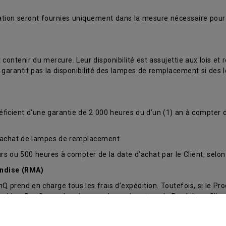
aration seront fournies uniquement dans la mesure nécessaire pour
ntenir du mercure. Leur disponibilité est assujettie aux lois et
arantit pas la disponibilité des lampes de remplacement si des l
éficient d’une garantie de 2 000 heures ou d’un (1) an à compter de
 l’achat de lampes de remplacement.
s ou 500 heures à compter de la date d’achat par le Client, selon 
andise (RMA)
nQ prend en charge tous les frais d’expédition. Toutefois, si le Prod
licables. BenQ prendra alors en charge le retour du Produit au Cli
)