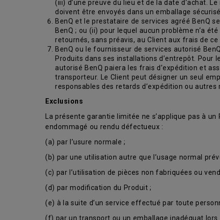
(iii) d’une preuve du lieu et de la date d’achat. L
doivent être envoyés dans un emballage sécurisé 
BenQ et le prestataire de services agréé BenQ se ré
BenQ ; ou (ii) pour lequel aucun problème n’a été
retournés, sans préavis, au Client aux frais de ce 
BenQ ou le fournisseur de services autorisé BenQ 
Produits dans ses installations d’entrepôt. Pour 
autorisé BenQ paiera les frais d’expédition et assu
transporteur. Le Client peut désigner un seul em
responsables des retards d’expédition ou autres 
Exclusions
La présente garantie limitée ne s’applique pas à un
endommagé ou rendu défectueux :
(a) par l’usure normale ;
(b) par une utilisation autre que l’usage normal prév
(c) par l’utilisation de pièces non fabriquées ou ven
(d) par modification du Produit ;
(e) à la suite d’un service effectué par toute pers
(f) par un transport ou un emballage inadéquat lors 