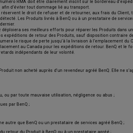
e numéro RMA doit être clairement inscrit sur le bordereau d’expédit
afin d’éviter tout dommage lié au transport.
servent le droit de refuser et de retourner, aux frais du Client, to
 détecté. Les Produits livrés à BenQ ou à un prestataire de servi
dernier.
déploiera ses meilleurs efforts pour réparer les Produits dans un 
les expéditions de retour des Produits, sauf disposition contraire 
mera le risque de perte jusqu’à la livraison à l’emplacement du Clie
placement au Canada pour les expéditions de retour. BenQ et le f
retards indépendants de leur volonté.
 Produit non acheté auprès d’un revendeur agréé BenQ. Elle ne s’ap
u, ou par toute mauvaise utilisation, négligence ou abus ;
dues par BenQ ;
onne autre que BenQ ou un prestataire de services agréé BenQ ;
du retour du Produit à BenQ ou à un prestataire agréé ;