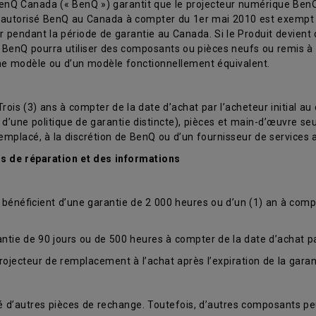
nQ Canada (« BenQ ») garantit que le projecteur numérique BenQ (
t autorisé BenQ au Canada à compter du 1er mai 2010 est exempt 
 pendant la période de garantie au Canada. Si le Produit devient
. BenQ pourra utiliser des composants ou pièces neufs ou remis à 
me modèle ou d’un modèle fonctionnellement équivalent.
is (3) ans à compter de la date d’achat par l’acheteur initial au d
jet d’une politique de garantie distincte), pièces et main-d’œuvre
remplacé, à la discrétion de BenQ ou d’un fournisseur de services a
es de réparation et des informations
bénéficient d’une garantie de 2 000 heures ou d’un (1) an à compte
ie de 90 jours ou de 500 heures à compter de la date d’achat par 
rojecteur de remplacement à l’achat après l’expiration de la garant
ité d’autres pièces de rechange. Toutefois, d’autres composants p