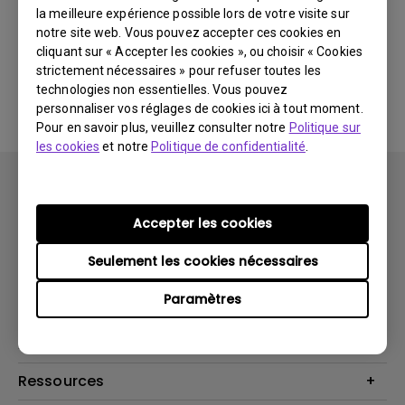
la meilleure expérience possible lors de votre visite sur
notre site web. Vous pouvez accepter ces cookies en
Aucun logiciel ou pilote
cliquant sur « Accepter les cookies », ou choisir « Cookies
strictement nécessaires » pour refuser toutes les
associé
technologies non essentielles. Vous pouvez
personnaliser vos réglages de cookies ici à tout moment.
Pour en savoir plus, veuillez consulter notre
Politique sur
les cookies
et notre
Politique de confidentialité
.
Accepter les cookies
Seulement les cookies nécessaires
Produits
Paramètres
Vidéoprojecteurs
Solutions
Moniteurs
Business Display
Assistance Technique
Éclairage
Haut-parleur
Contactez-nous
Ressources
Download Search