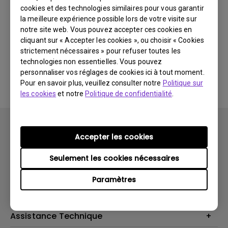
cookies et des technologies similaires pour vous garantir
Dernières
0 résultats
nouveautés
la meilleure expérience possible lors de votre visite sur
notre site web. Vous pouvez accepter ces cookies en
cliquant sur « Accepter les cookies », ou choisir « Cookies
strictement nécessaires » pour refuser toutes les
technologies non essentielles. Vous pouvez
Aucune vidéo associée
personnaliser vos réglages de cookies ici à tout moment.
Pour en savoir plus, veuillez consulter notre
Politique sur
les cookies
et notre
Politique de confidentialité
.
Accepter les cookies
Seulement les cookies nécessaires
Produits
Paramètres
Vidéoprojecteurs
Solutions
Moniteurs
Business Display
Assistance Technique
Éclairage