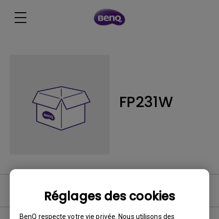
FP231W
FAQ vidéo
Réglages des cookies
BenQ respecte votre vie privée. Nous utilisons des