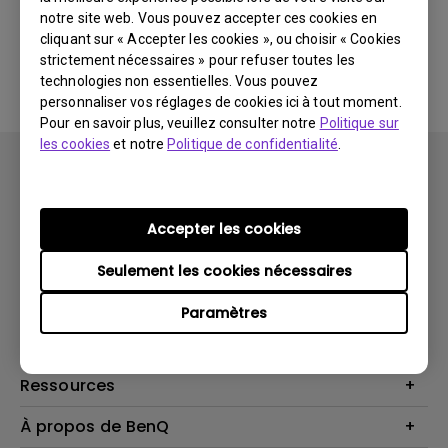
notre site web. Vous pouvez accepter ces cookies en
cliquant sur « Accepter les cookies », ou choisir « Cookies
Aucun manuel associé
strictement nécessaires » pour refuser toutes les
technologies non essentielles. Vous pouvez
personnaliser vos réglages de cookies ici à tout moment.
Pour en savoir plus, veuillez consulter notre
Politique sur
les cookies
et notre
Politique de confidentialité
.
Accepter les cookies
Produits
Seulement les cookies nécessaires
Vidéoprojecteurs
Solutions
Paramètres
Moniteurs
Business Display
Assistance Technique
Éclairage
Haut-parleur
Contactez-nous
Ressources
Download Search
Centre de connaissances
À propos de BenQ
Recycling