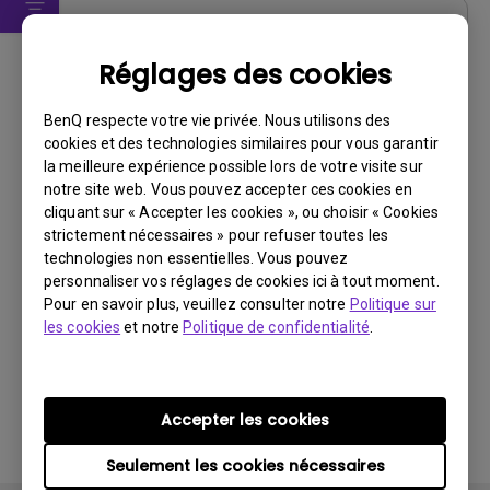
Logiciels
Réglages des cookies
Mac Calibration Tool
BenQ respecte votre vie privée. Nous utilisons des
Système d’exploitation:
Mac
cookies et des technologies similaires pour vous garantir
OS Version:
la meilleure expérience possible lors de votre visite sur
Version:
v1.6.4.0
notre site web. Vous pouvez accepter ces cookies en
Mise à jour:
2016/09/01
cliquant sur « Accepter les cookies », ou choisir « Cookies
strictement nécessaires » pour refuser toutes les
Taille du fichier:
12.89 MB
technologies non essentielles. Vous pouvez
personnaliser vos réglages de cookies ici à tout moment.
Télécharger
Pour en savoir plus, veuillez consulter notre
Politique sur
les cookies
et notre
Politique de confidentialité
.
En utilisant l'un des logiciels ci-dessus, vous acceptez
Accepter les cookies
les conditions de notre
contrat de licence utilisateur
final
.
Seulement les cookies nécessaires