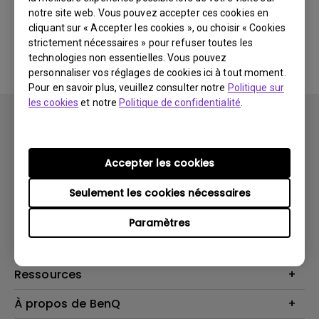
notre site web. Vous pouvez accepter ces cookies en
cliquant sur « Accepter les cookies », ou choisir « Cookies
Aucune FAQ associée
strictement nécessaires » pour refuser toutes les
technologies non essentielles. Vous pouvez
personnaliser vos réglages de cookies ici à tout moment.
Pour en savoir plus, veuillez consulter notre
Politique sur
les cookies
et notre
Politique de confidentialité
.
Accepter les cookies
Produits
Seulement les cookies nécessaires
Vidéoprojecteurs
Solutions
Paramètres
Moniteurs
Business Display
Assistance Technique
Éclairage
Haut-parleur
Contactez-nous
Ressources
Download Search
Centre de connaissances
À propos de BenQ
Recycling