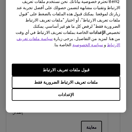
BenQ تحترم خصوصية بياناتك. نحن نستخدم ملفات تعريف
اللغة:
الارتباط وتقنيات مشابهة لتضمن حصولك على أفضل تجربة عند
حجم الملف:
3.71 MB
زيارتك لموقعنا. يمكنك قبول هذه الملفات بالضغط على "قبول
إصدار:
1.00
ملفات تعريف الارتباط"، أو اختيار "ملفات تعريف الارتباط
الضرورية فقط" لرفض كل ما هو غير أساسي. يمكنك
تخصيص
الإعدادات
معاينة
الخاصة بملفات تعريف الارتباط في أي وقت
من هنا. لمزيد من التفاصيل، يرجى زيارة
سياسة ملفات تعريف
الارتباط
و
سياسة الخصوصية
الخاصة بنا.
دليل المستخدم
قبول ملفات تعريف الارتباط
دليل المستخدم
ملفات تعريف الارتباط الضرورية فقط
تحديث:
2020/08/04
الإعدادات
اللغة:
Arabic
حجم الملف:
13.41 MB
إصدار:
معاينة