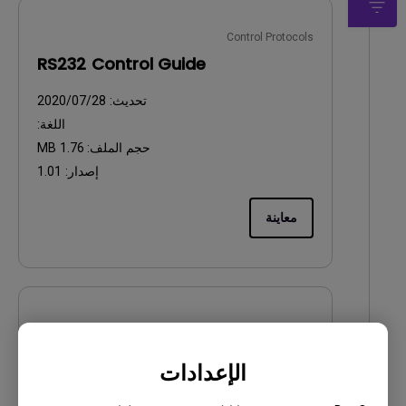
Control Protocols
RS232 Control Guide
تحديث:
2020/07/28
اللغة:
حجم الملف:
1.76 MB
إصدار:
1.01
معاينة
CAD
CAD File
الإعدادات
تحديث:
2020/08/05