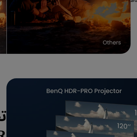
الألوان المحسّنة المحسّنة للسينما من بينكيو التباين للحفاظ 
ت
R