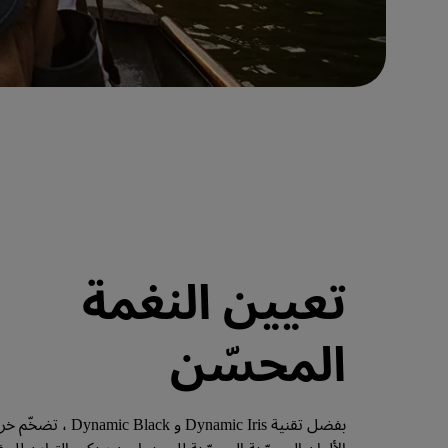
تعيين النغمة
المحسّن