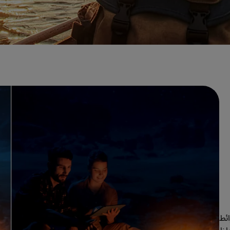
بفضل تقنية Dynamic Iris و Dynamic Black ، تضخّم خرائط 