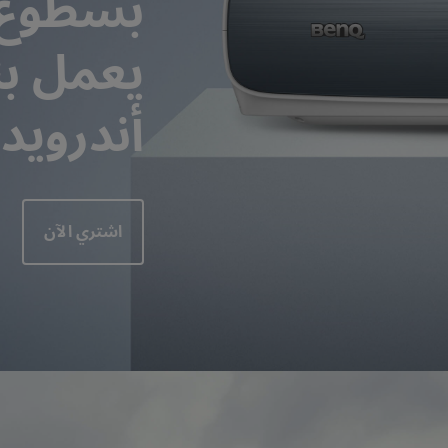
جة بقناة 2.1
مع تأخر الإدخال المنخفض
يعمل بن
أندرويد | 50i
اشتري الآن