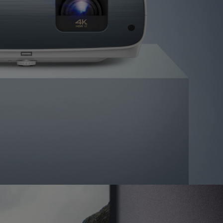
مكبرات صوت مدم
بسطوع
عال
3000
لومن
يعمل
بنظام