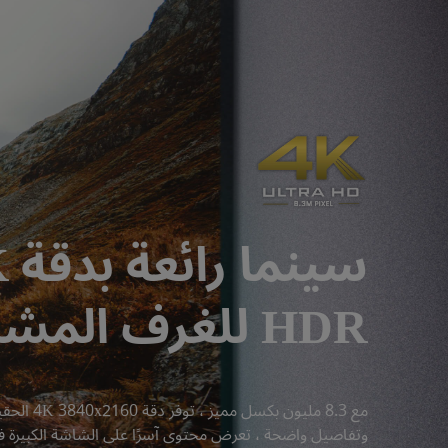
تشغيل
تلفاز
أندرويد
|
سين
TK850i
HDR للغرف المشرقة
وتفاصيل واضحة ، تعرض محتوى آسرًا على الشاشة الكبيرة ف