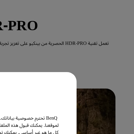
HDR-PRO يكثف التباي
BenQ تحترم خصوصية بيانا
لموقعنا. يمكنك قبول هذه الملف
كل ما هو غير أساسي. يمكنك