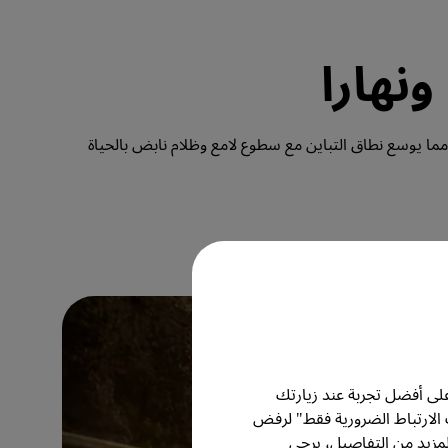
تعمل تقنية HDR-PRO الحصرية من بينكيو على تعزيز تجربة المشاهدة بتقنية HDR بدقة 4K من خلال تعيين درجات ألوان محسّنة ، مما يوسع نطاق التباين مع سطوع لامع وظلام نابض بالحياة 
لى أفضل تجربة عند زيارتك
 الارتباط الضرورية فقط" لرفض
مزيد من التفاصيل، يرجى