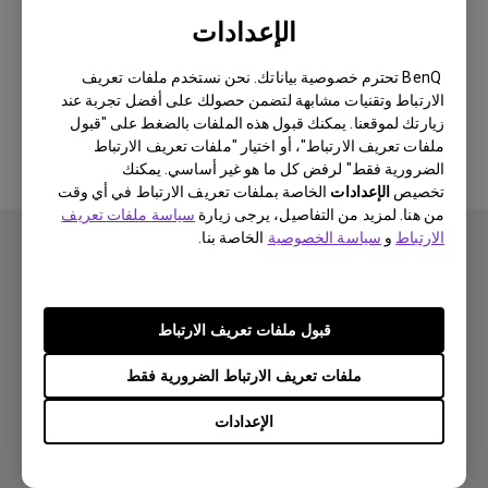
Newest
0 النتيجة
الإعدادات
BenQ تحترم خصوصية بياناتك. نحن نستخدم ملفات تعريف
الارتباط وتقنيات مشابهة لتضمن حصولك على أفضل تجربة عند
لا توجد مقاطع فيديو ذات صلة
زيارتك لموقعنا. يمكنك قبول هذه الملفات بالضغط على "قبول
ملفات تعريف الارتباط"، أو اختيار "ملفات تعريف الارتباط
الضرورية فقط" لرفض كل ما هو غير أساسي. يمكنك
تخصيص
الإعدادات
الخاصة بملفات تعريف الارتباط في أي وقت
من هنا. لمزيد من التفاصيل، يرجى زيارة
سياسة ملفات تعريف
الارتباط
و
سياسة الخصوصية
الخاصة بنا.
قبول ملفات تعريف الارتباط
اشتراك
ملفات تعريف الارتباط الضرورية فقط
الإعدادات
منتجات
بروجكتر
حلول