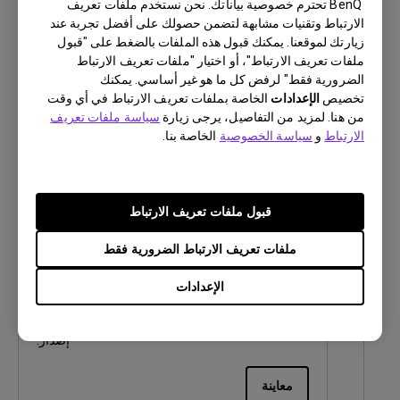
BenQ تحترم خصوصية بياناتك. نحن نستخدم ملفات تعريف
اللغة:
Arabic
الارتباط وتقنيات مشابهة لتضمن حصولك على أفضل تجربة عند
حجم الملف:
117.9 KB
زيارتك لموقعنا. يمكنك قبول هذه الملفات بالضغط على "قبول
إصدار:
ملفات تعريف الارتباط"، أو اختيار "ملفات تعريف الارتباط
الضرورية فقط" لرفض كل ما هو غير أساسي. يمكنك
تخصيص
الإعدادات
معاينة
الخاصة بملفات تعريف الارتباط في أي وقت
من هنا. لمزيد من التفاصيل، يرجى زيارة
سياسة ملفات تعريف
الارتباط
و
سياسة الخصوصية
الخاصة بنا.
دليل المستخدم
قبول ملفات تعريف الارتباط
دليل المستخدم
ملفات تعريف الارتباط الضرورية فقط
تحديث:
2010/04/12
الإعدادات
اللغة:
Arabic
حجم الملف:
1.97 MB
إصدار:
معاينة