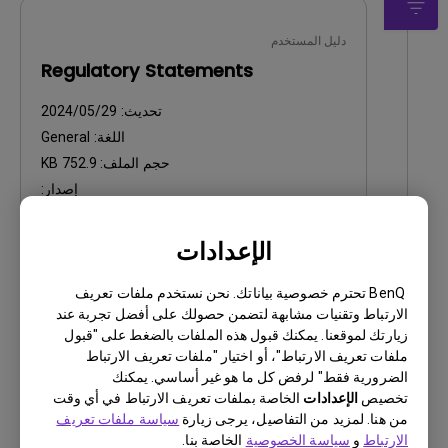
دليل المستخدم
Regulatory Statements
تحديث:
2024/05/29
اللغة:
General
حجم الملف:
752.9 KB
إصدار:
معاينة
الإعدادات
BenQ تحترم خصوصية بياناتك. نحن نستخدم ملفات تعريف
الارتباط وتقنيات مشابهة لتضمن حصولك على أفضل تجربة عند
زيارتك لموقعنا. يمكنك قبول هذه الملفات بالضغط على "قبول
ملفات تعريف الارتباط"، أو اختيار "ملفات تعريف الارتباط
دليل المستخدم
الضرورية فقط" لرفض كل ما هو غير أساسي. يمكنك
Safety Warning and Notice
تخصيص
الإعدادات
الخاصة بملفات تعريف الارتباط في أي وقت
من هنا. لمزيد من التفاصيل، يرجى زيارة
سياسة ملفات تعريف
تحديث:
2021/01/06
الارتباط
و
سياسة الخصوصية
الخاصة بنا.