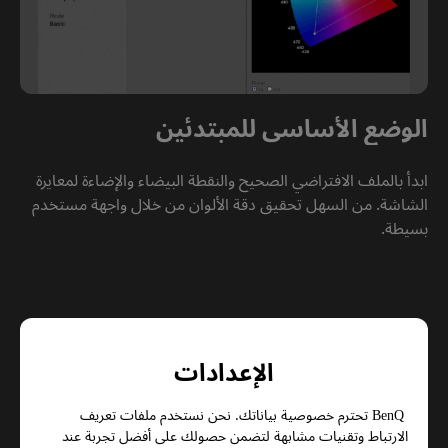
الوضع الأساسي للمبتدئين
ابدأ بالملف الافتراضي الصحيح والنقطة البيضاء والإضاءة لمعايرة 
الشاشة. من السهل تحقيق دقة الألوان من خلال واجهة مستخدم 
بسيطة.

الإعدادات
BenQ تحترم خصوصية بياناتك. نحن نستخدم ملفات تعريف
الارتباط وتقنيات مشابهة لتضمن حصولك على أفضل تجربة عند