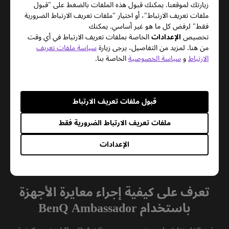
زيارتك لموقعنا. يمكنك قبول هذه الملفات بالضغط على "قبول
ملفات تعريف الارتباط"، أو اختيار "ملفات تعريف الارتباط الضرورية
فقط" لرفض كل ما هو غير أساسي. يمكنك
تخصيص
الإعدادات
الخاصة بملفات تعريف الارتباط في أي وقت
من هنا. لمزيد من التفاصيل، يرجى زيارة
سياسة ملفات تعريف
الارتباط
و
سياسة الخصوصية
الخاصة بنا.
الوضع المتقدم للمستخدم المحترف
قبول ملفات تعريف الارتباط
تكتمل معايرة الألوان الاحترافية الخاصة بك بإعدادات RGB 
الأساسية والنقطة البيضاء والسطوع وغاما والنقطة السوداء 
ملفات تعريف الارتباط الضرورية فقط
للحصول على تعديلات أكثر دقة.
الإعدادات
تعرف على كيفية إجراء معايرة الأجهزة
باستخدام BenQ Ambassador