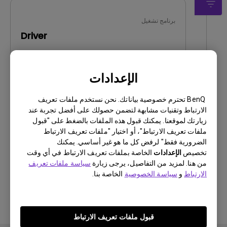
برنامج تشغيل
Driver
OS:
Windows7|WindowVista|WinXP
OS Version:
الإعدادات
إصدار:
MP
تحديث:
2011/01/17
BenQ تحترم خصوصية بياناتك. نحن نستخدم ملفات تعريف
حجم الملف:
44.03 KB
الارتباط وتقنيات مشابهة لتضمن حصولك على أفضل تجربة عند
زيارتك لموقعنا. يمكنك قبول هذه الملفات بالضغط على "قبول
ملفات تعريف الارتباط"، أو اختيار "ملفات تعريف الارتباط
تنزيل
الضرورية فقط" لرفض كل ما هو غير أساسي. يمكنك
تخصيص
الإعدادات
الخاصة بملفات تعريف الارتباط في أي وقت
من هنا. لمزيد من التفاصيل، يرجى زيارة
سياسة ملفات تعريف
الارتباط
و
سياسة الخصوصية
الخاصة بنا.
باستخدام أي من البرامج المذكورة أعلاه، فإنك توافق
على شروط اتفاقية ترخيص المستخدم
النهائي الخاصة
بنا
.
قبول ملفات تعريف الارتباط