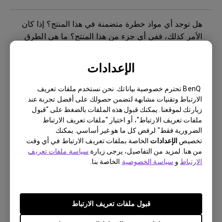
هل توجد أي مواد خطرة متضمنة في هذا المنتج؟ إذا كان
الأمر كذلك، ففي أي جزء من هذا المنتج؟ ما هي الطرق
اللازمة للحد من مخاطر التعرض للمواد الخطرة أثناء
استخدام المنتج؟
الإعدادات
ماذا يعني ثبات الصورة وكيفية تجنبها أو التخلص منها؟
BenQ تحترم خصوصية بياناتك. نحن نستخدم ملفات تعريف
الارتباط وتقنيات مشابهة لتضمن حصولك على أفضل تجربة عند
زيارتك لموقعنا. يمكنك قبول هذه الملفات بالضغط على "قبول
هل تستخدم شاشة بينكيو إضاءة LED بمجموعة كاملة أو
ملفات تعريف الارتباط"، أو اختيار "ملفات تعريف الارتباط
إضاءة LED من الحافة؟
الضرورية فقط" لرفض كل ما هو غير أساسي. يمكنك
تخصيص
الإعدادات
الخاصة بملفات تعريف الارتباط في أي وقت
من هنا. لمزيد من التفاصيل، يرجى زيارة
سياسة ملفات تعريف
كيف يمكنني التحقق مما إذا كانت الإضاءة الخلفية
الارتباط
و
سياسة الخصوصية
الخاصة بنا.
للشاشة تعمل بتيار مستمر (تيار مباشر) أم تعمل بإشارة
PWM (تعديل عرض النبضات)؟
قبول ملفات تعريف الارتباط
هل يوجد شريط حماية أو شريط بلاستيكي للشاشة