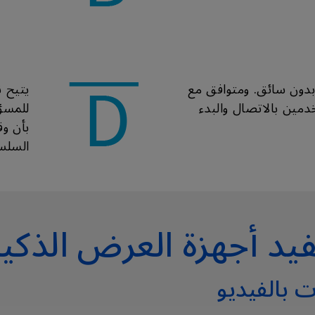
بدون سائق. ومتوافق مع
مين بالاتصال والبدء
للمسؤ
بأن وق
السلس
د أجهزة العرض الذكية
 بالفيديو