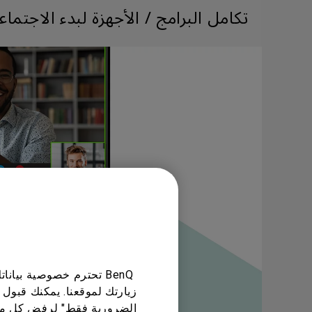
تكامل البرامج / الأجهزة لبدء الاجتما
BenQ تحترم خصوصية بي
زيارتك لموقعنا. يمكنك قبول 
الضرورية فقط" لرفض كل ما