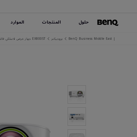
حلول
المنتجات
الموارد
| BenQ Business Middle East
بروجيكتر
EX800ST جهاز عرض لاسلكي قائم على الأندرويد للشركات | 3300 لومن، XGA