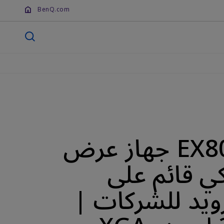
BenQ.com
EX800ST جهاز عرض
ي قائم على
رويد للشركات |