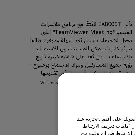
يأتي EX800ST مُثَبّتًا مع برنامج مؤتمرات
الفيديو "TeamViewer Meeting" الذي
يجعل الاجتماعات عن بُعد سهلة وموفرة. طالما
تتوفر كاميرا، يمكن للمستخدمين الاستمتاع
بالاجتماعات عن بُعد على شاشة كبيرة تتيح
رؤية جميع المشاركين ومواد الاجتماع بوضوح -
وهي تجربة لا يمكن لأي جهاز آخر تقديمها.
*Wireless mouse and keybaord would bring
better user experience.
 حصولك على أفضل تجربة عند
ر "ملفات تعريف الارتباط
 الارتباط في أي وقت من