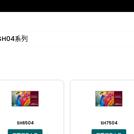
 SH04系列
混合式教學
新聞
教與學沒有物理界限
了解明基和教育科技產業的最新消息
投影機
軟件
子板
禮堂投影機
EZWrite 6 電
BenQ學術
早期兒童教育
了解如何利用 BenQ 解決方案優化課程
在學前班教室中學習、成長和玩耍
告板
互動投影機
InstaShare 2
電子板(專業版)
智慧教育投影機
DMS 集中設備管
探索全部
AMS 雲端帳戶存
智慧廣播系統
探索全部
SH6504
SH7504