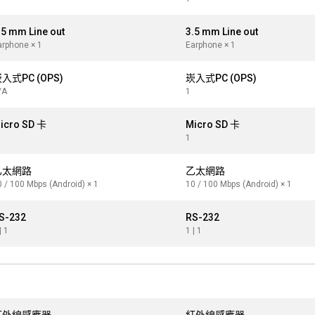
.5 mm Line out
3.5 mm Line out
arphone × 1
Earphone × 1
入式PC (OPS)
崁入式PC (OPS)
/A
1
icro SD 卡
Micro SD 卡
1
乙太網路
乙太網路
0 / 100 Mbps (Android) × 1
10 / 100 Mbps (Android) × 1
S-232
RS-232
| 1
1 | 1