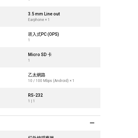
3.5 mm Line out
3.5 mm Line
Earphone × 1
Earphone × 1
崁入式PC (OPS)
崁入式PC (O
1
1
Micro SD 卡
Micro SD 卡
1
1
乙太網路
乙太網路
10 / 100 Mbps (Android) × 1
10 / 100 / 100
RS-232
RS-232
1 | 1
1 | 1