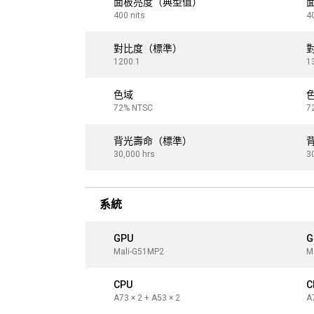
面板亮度（典型值）
400 nits
4
對比度（標準）
1200:1
1
色域
72% NTSC
7
背光壽命（標準）
30,000 hrs
3
系統
GPU
G
Mali-G51MP2
M
CPU
C
A73 × 2 + A53 × 2
A