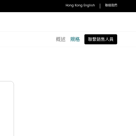
Hong Kong English
聯絡我們
概述
規格
聯繫銷售人員
使用手冊
存取使用手冊和安裝指南
配件
子白板書寫軟體
VS25 InstaShow 無線會議系統
 無線螢幕分享
WDC10 InstaShow 多人無線簡報系
統
理
WDC30 InstaShow 企業級無線簡報
取管理
系統
HDMI InstaShow 按鈕套件
探索全部