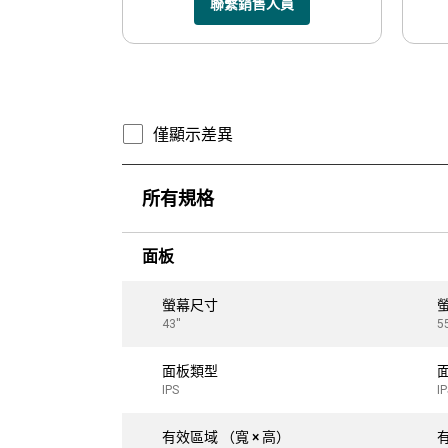
聯繫銷售人員
僅顯示差異
所有規格
面板
螢幕尺寸
43''
55
面板類型
IPS
I
有效區域 （寬 × 高）
有