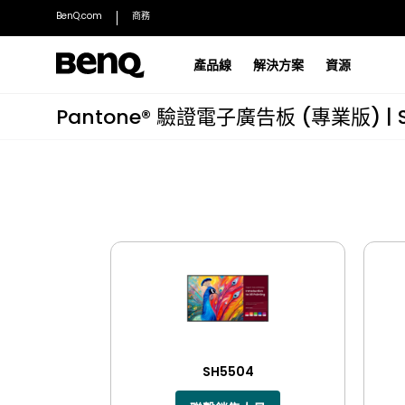
BenQ.com
商務
產品線
解決方案
資源
Pantone® 驗證電子廣告板 (專業版) |
®
教育科技部落格
ClassroomCare
深入了解教育科技與學習的新發展
實現以智慧為本的健康教學
互動顯示器
電子廣告板
RP05 | 教育互動顯示器旗艦系列
Pantone ST04 廣告電
成功故事
主動教學
了解 BenQ 如何幫助改造現代教室
讓學生積極參與課程
RE05AC | 教育互動顯示器標準系列
Pantone SL04 電子廣
RE05A | 教育互動顯示器標準系列
Pantone SH04 廣告
探索全部
探索全部
SH5504