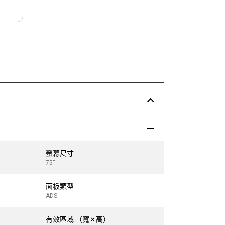
螢幕尺寸
螢幕尺寸
75''
86''
面板類型
面板類型
ADS
ADS
有效區域 （寬 × 高）
有效區域 （寬