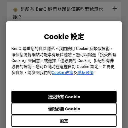
是所有 BenQ 顯示器還是僅某些型號無水
銀？
Eye Protect、Bright Intelligence 和 Bright
Cookie 設定
Intelligence Plus 有什麼區別？
BenQ 尊重您的資料隱私。我們使用 Cookie 及類似技術，
確保您瀏覽網站時能享有最佳體驗。您可以點選「接受所有
透過USB-C連接到Mac時，顯示器為什麼沒
Cookie」來同意，或選擇「僅必要的 Cookie」拒絕所有非
有圖像？
必要的技術。您可以隨時在這裡自訂 Cookie 設定。如需更
多資訊，請參閱我們的
Cookie 政策
及
隱私政策
。
投影機開機時卡住，錯誤信息顯示“正在安裝
升級包...”。 我能做些什麼來修復它？
接受所有 Cookie
哪些型號支持 Display Pilot 軟件中的 ICC
僅限必要 Cookie
Sync？
設定