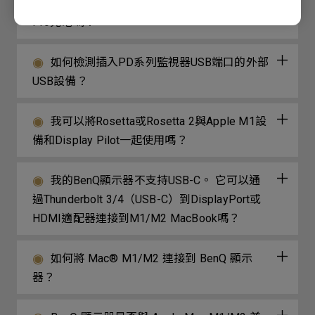
我可以使用USB-C為筆記型電腦或MacBook
Pro充電嗎？
如何檢測插入PD系列監視器USB端口的外部
USB設備？
我可以將Rosetta或Rosetta 2與Apple M1設
備和Display Pilot一起使用嗎？
我的BenQ顯示器不支持USB-C。 它可以通
過Thunderbolt 3/4（USB-C）到DisplayPort或
HDMI適配器連接到M1/M2 MacBook嗎？
如何將 Mac® M1/M2 連接到 BenQ 顯示
器？