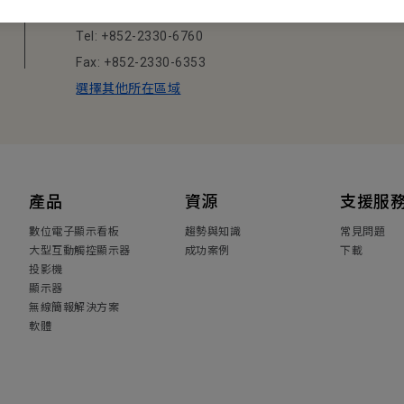
業大廈10樓A-2室
Tel: +852-2330-6760
Fax: +852-2330-6353
選擇其他所在區域
產品
資源
支援服
數位電子顯示看板
趨勢與知識
常見問題
大型互動觸控顯示器
成功案例
下載
投影機
顯示器
無線簡報解決方案
軟體