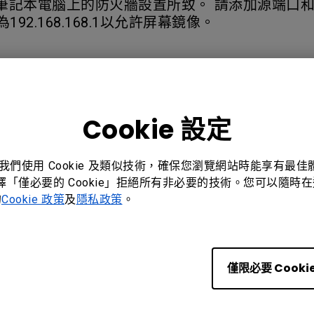
筆記本電腦上的防火牆設置所致。 請添加源端口和目
92.168.168.1以允許屏幕鏡像。
是
否
Cookie 設定
。我們使用 Cookie 及類似技術，確保您瀏覽網站時能享有最
選擇「僅必要的 Cookie」拒絕所有非必要的技術。您可以隨時在這
的
Cookie 政策
及
隱私政策
。
BenQ 香港
僅限必要 Cooki
明基智能科技(香港)有限公司
香港九龍荔枝角長沙灣道777-779號天安工