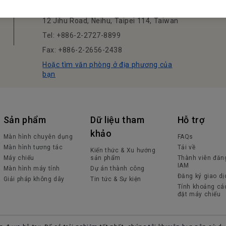
BenQ Corporation
12 Jihu Road, Neihu, Taipei 114, Taiwan
Tel: +886-2-2727-8899
Fax: +886-2-2656-2438
Hoặc tìm văn phòng ở địa phương của
bạn
Sản phẩm
Dữ liệu tham
Hỗ trợ
khảo
Màn hình chuyên dụng
FAQs
Màn hình tương tác
Tải về
Kiến thức & Xu hướng
Máy chiếu
sản phẩm
Thành viên đăn
IAM
Màn hình máy tính
Dự án thành công
Đăng ký giao dị
Giải pháp không dây
Tin tức & Sự kiện
Tính khoảng cá
đặt máy chiếu