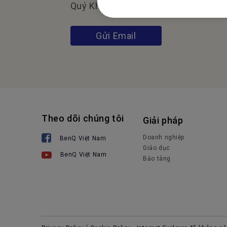
Quý Khách Hàng/ Đối Tác
Gửi Email
Theo dõi chúng tôi
Giải pháp
Doanh nghiệp
BenQ Việt Nam
Giáo dục
BenQ Việt Nam
Bảo tàng