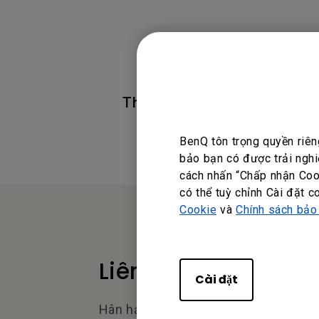
Thông tin này có hữu ích kh
BenQ tôn trọng quyền riên
bảo bạn có được trải nghi
cách nhấn “Chấp nhận Cook
có thể tuỳ chỉnh Cài đặt c
Cookie
và
Chính sách bảo
Liên hệ chúng tôi
Cài đặt
Hân hạnh nhận được phản hồi từ