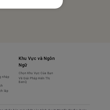
Khu Vực và Ngôn
Ngữ
Chọn Khu Vực Của Bạn
g nhập
Về Giải Pháp Hiển Thị
BenQ
ch
ch lắp