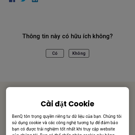
Thông tin này có hữu ích không?
Có
Không
Liên hệ chúng tôi
Cài đặt Cookie
Hân hạnh nhận được phản hồi từ Quý Khách Hàng/ Đối
BenQ tôn trọng quyền riêng tư dữ liệu của bạn. Chúng tôi
Tác
sử dụng cookie và các công nghệ tương tự để đảm bảo
bạn có được trải nghiệm tốt nhất khi truy cập website