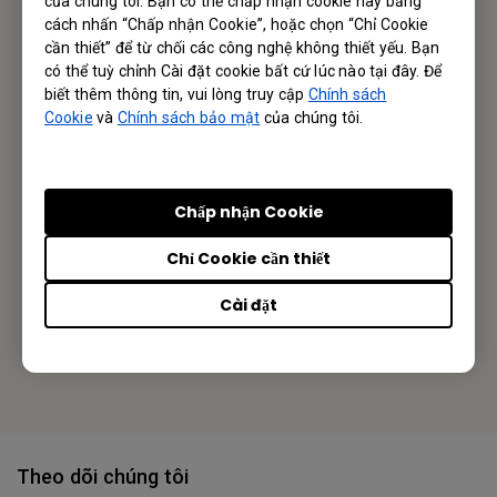
của chúng tôi. Bạn có thể chấp nhận cookie này bằng
Gửi Email
cách nhấn “Chấp nhận Cookie”, hoặc chọn “Chỉ Cookie
cần thiết” để từ chối các công nghệ không thiết yếu. Bạn
có thể tuỳ chỉnh Cài đặt cookie bất cứ lúc nào tại đây. Để
biết thêm thông tin, vui lòng truy cập
Chính sách
Business Vietnam
Cookie
và
Chính sách bảo mật
của chúng tôi.
BenQ Corporation
Chấp nhận Cookie
12 Jihu Road, Neihu, Taipei 114, Taiwan
Chỉ Cookie cần thiết
Tel: +886-2-2727-8899
Cài đặt
Fax: +886-2-2656-2438
Hoặc tìm văn phòng ở địa phương của bạn
Theo dõi chúng tôi