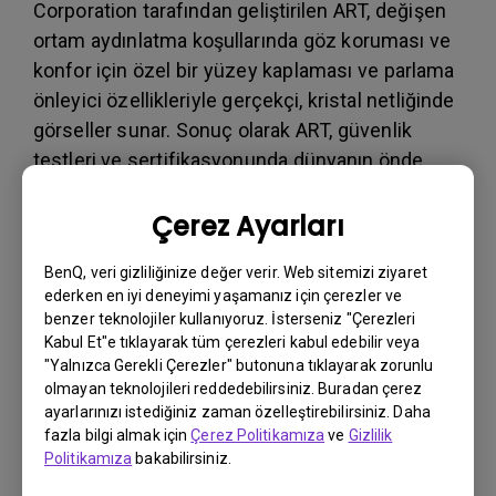
Corporation tarafından geliştirilen ART, değişen
ortam aydınlatma koşullarında göz koruması ve
konfor için özel bir yüzey kaplaması ve parlama
önleyici özellikleriyle gerçekçi, kristal netliğinde
görseller sunar. Sonuç olarak ART, güvenlik
testleri ve sertifikasyonunda dünyanın önde
gelen otoritesi olan TÜV Rheinland'dan yansıma
Çerez Ayarları
önleyici sertifikayı alan ilk şirket oldu.
BenQ, veri gizliliğinize değer verir. Web sitemizi ziyaret
Ekran yüzeyi işlemi, parlama ve yansıma testleri
ederken en iyi deneyimi yaşamanız için çerezler ve
benzer teknolojiler kullanıyoruz. İsterseniz "Çerezleri
de dahil olmak üzere çok sayıda katı uluslararası
Kabul Et"e tıklayarak tüm çerezleri kabul edebilir veya
düzenlemeye dayanan TÜV Rheinland'ın
"Yalnızca Gerekli Çerezler" butonuna tıklayarak zorunlu
yansıma önleyici sertifikası, SW321C'nin üstün
olmayan teknolojileri reddedebilirsiniz. Buradan çerez
ayarlarınızı istediğiniz zaman özelleştirebilirsiniz. Daha
ortam kontrast oranı (ACR) performansını en
fazla bilgi almak için
Çerez Politikamıza
ve
Gizlilik
belirgin şekilde onaylayarak parlak aydınlatma ve
Politikamıza
bakabilirsiniz.
çeşitli ortam ışıklarında profesyonel görüntü