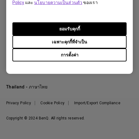
Policy
และ
นโยบายความเป็นส่วนตัว
ของเรา
โปรเจคเตอร์
Solutions
จอมอนิเตอร์
Support
BenQ AQCOLOR Technology
โคมไฟ
ยอมรับคุกกี้
จอภาพ Eye-Care
ติดต่อเรา
Resources
เกมและอีสปอร์ต
ค้นหาการดาวน์โหลด
เฉพาะคุกกี้ที่จำเป็น
คำนวณระยะทางฉายโปรเจคเตอร์
About BenQ
สำหรับภาคธุรกิจ
ศูนย์บริการ
ศูนย์ความรู้
การศึกษา
การตั้งค่า
แนะนำองค์กร
ค้นหาร้านค้า
Leadership
ข่าวสาร
Shopee Official Store
Thailand - ภาษาไทย
Lazada Official Store
Privacy Policy
Cookie Policy
Import/Export Compliance
Copyright © 2024 BenQ. All rights reserved.