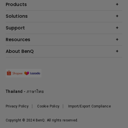
Products
โปรเจคเตอร์
Solutions
จอมอนิเตอร์
Support
BenQ AQCOLOR Technology
โคมไฟ
จอภาพ Eye-Care
ติดต่อเรา
Resources
เกมและอีสปอร์ต
ค้นหาการดาวน์โหลด
คำนวณระยะทางฉายโปรเจคเตอร์
About BenQ
สำหรับภาคธุรกิจ
ศูนย์บริการ
ศูนย์ความรู้
การศึกษา
แนะนำองค์กร
ค้นหาร้านค้า
Leadership
ข่าวสาร
Shopee Official Store
Thailand - ภาษาไทย
Lazada Official Store
Privacy Policy
Cookie Policy
Import/Export Compliance
Copyright © 2024 BenQ. All rights reserved.