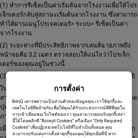
(1) ทำการรีเซ็ตเป็นค่าเริ่มต้นจากโรงงานเพื่อให้โปร
เจ็กเตอร์กลับสู่สถานะเริ่มต้นจากโรงงาน ซึ่งสามารถ
ทำได้ผ่านเมนูโปรเจคเตอร์> ระบบ> รีเซ็ตเป็นค่า
จากโรงงาน
(2) ระยะห่างที่มีประสิทธิภาพจากเลนส์ฉายภาพถึง
หน้าจอคือ 3.2 เมตร ตรวจสอบให้แน่ใจว่าโปรเจ็ก
เตอร์ของคุณอยู่ในช่วงนี้
(3) โปรเจ็กเตอร์ทำการโฟกัสอัตโนมัติโดยอัตโนมัติ
การตั้งค่า
ในกรณีที่คุณยังรู้สึกว่าภาพไม่ชัดเจนเพียงพอ คุณ
สามารถปรับแต่งความชัดเจนของภาพได้โดยการกด
BenQ เคารพความเป็นส่วนตัวของข้อมูลคุณ เราใช้คุกกี้และ
ปุ่มโฟกัสบนรีโมทคอนโทรล โปรเจ็กเตอร์จะโฟกัส
เทคโนโลยีที่คล้ายกันเพื่อให้คุณได้รับประสบการณ์ที่ดีที่สุดใน
การเข้าเยี่ยมชมเว็บไซต์ของเรา คุณสามารถยอมรับคุกกี้เหล่า
ภาพอีกครั้ง
นี้ได้โดยคลิกที่ “Accept Cookies” หรือเลือก “Only Required
เมื่อโฟกัสเสร็จแล้ว ให้กดกลับ การตั้งค่าจะถูกบันทึก
Cookies” เพื่อปฏิเสธเทคโนโลยีที่ไม่จำเป็นทั้งหมด คุณ
สามารถปรับแต่งการตั้งค่าคุกกี้ของคุณได้ทุกเมื่อที่นี่ หาก
และนำไปใช้ทุกครั้งที่วางโปรเจ็กเตอร์ไว้ที่ระยะห่าง