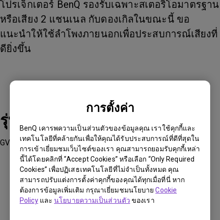
โปรเจ็กเตอร์ BenQ รองรับเฉพาะสเตอริโอมาตรฐาน
หรือเสียง 2 แชนเนล กับดองเกิลในขณะนี้ ขอ
แนะนำให้ใช้ลำโพงภายนอกเพื่อประสบการณ์เสียงที่
ดียิ่งขึ้น
การตั้งค่า
รุ่นที่รองรับ
BenQ เคารพความเป็นส่วนตัวของข้อมูลคุณ เราใช้คุกกี้และ
เทคโนโลยีที่คล้ายกันเพื่อให้คุณได้รับประสบการณ์ที่ดีที่สุดใน
GV30, TK700STi, TK850i, V7050i, X3000i
การเข้าเยี่ยมชมเว็บไซต์ของเรา คุณสามารถยอมรับคุกกี้เหล่า
นี้ได้โดยคลิกที่ “Accept Cookies” หรือเลือก “Only Required
Cookies” เพื่อปฏิเสธเทคโนโลยีที่ไม่จำเป็นทั้งหมด คุณ
สามารถปรับแต่งการตั้งค่าคุกกี้ของคุณได้ทุกเมื่อที่นี่ หาก
ต้องการข้อมูลเพิ่มเติม กรุณาเยี่ยมชมนโยบาย
Cookie
Policy
และ
นโยบายความเป็นส่วนตัว
ของเรา
ข้อมูลเหล่านี้เป็นประโยชน์หรือไม่?