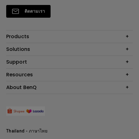
ติดตามเรา
Products
โปรเจคเตอร์
Solutions
จอมอนิเตอร์
Support
BenQ AQCOLOR Technology
โคมไฟ
จอภาพ Eye-Care
ติดต่อเรา
Resources
เกมและอีสปอร์ต
ค้นหาการดาวน์โหลด
คำนวณระยะทางฉายโปรเจคเตอร์
About BenQ
สำหรับภาคธุรกิจ
ศูนย์บริการ
ศูนย์ความรู้
การศึกษา
แนะนำองค์กร
ค้นหาร้านค้า
Leadership
ข่าวสาร
Shopee Official Store
Thailand - ภาษาไทย
Lazada Official Store