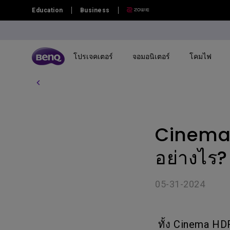
Education
Business
โปรเจคเตอร์
จอมอนิเตอร์
โคมไฟ
โปรเจคเตอร์ทุกรุ่น
จอมอนิเตอร์ทุกรุ่น
โคมไฟทุกรุ่น
กระดานอัจฉริยะ | ป้ายดิจิตอล ทุกรุ่น
กระดานอัจฉริยะระดับองค์กร | ไวท์
By Series
By Series
By Series
By Scenario
By Scenario
บอร์ดอ้จฉริยะแบบดิจิทัล
CinemaH
โปรเจคเตอร์เล่นเกม
จอภาพ Gaming Series
Monitor Light Bar
จอภาพ Eye-Care
Home Entertainment
กระดานอัจฉริยะ BenQ
โปรเจคเตอร์โฮมเธียเตอร์
Creative Pro Series
โคมไฟตั้งโต๊ะถนอมสายตา
จอภาพสำหรับช่างภาพ
Best 4K Projectors
อย่างไร?
TV โปรเจคเตอร์
จอภาพ Home Series
จอภาพสำหรับ Mac
Sports Watching
05-31-2024
โปรเจคเตอร์พกพา
จอภาพสำหรับ Programmer
จอภาพกราฟิกดีไซน์สำหรับ Mac
Video Streaming
Ceiling Projectors
ทั้ง Cinema H