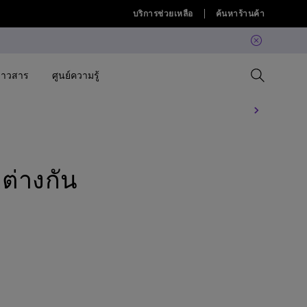
บริการช่วยเหลือ
ค้นหาร้านค้า
่าวสาร
ศูนย์ความรู้
Compare All Projectors
เปรียบเทียบจอภาพทั้งหมด
Compare All Lightings
Education Software
 Projector
่างกัน
allation
Projector Accessories
Software
Accessories
Accessories
lation
Accessories
ค้นพบโคมไฟ LED แขวนหน้าจอ
Software
คอมที่ใช่สำหรับคุณ
BenQ Ergo Monitor Arm