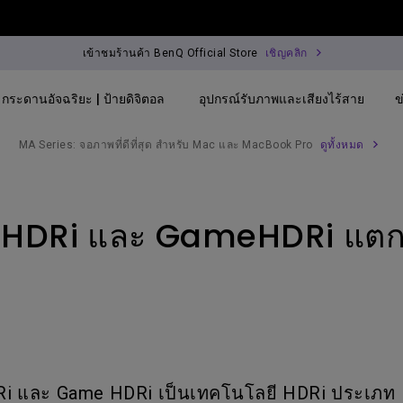
เข้าชมร้านค้า BenQ Official Store
เชิญคลิก
กระดานอัจฉริยะ | ป้ายดิจิตอล
อุปกรณ์รับภาพและเสียงไร้สาย
ข
MA Series: จอภาพที่ดีที่สุด สำหรับ Mac และ MacBook Pro
ดูทั้งหมด
By Trending Word
By Trending Word
Explore Commercial
DRi และ GameHDRi แตกต
4K(3840x2160)
4K UHD (3840×2160)
Professional Inst
USB-C
Short Throw
Exhibition & Simu
With HAS
2D, Vertical／Horizontal
Small Business &
Keystone
Corporation
27"~28"
LED
Education
165Hz
DRi และ Game HDRi เป็นเทคโนโลยี HDRi ประเภท
Laser
Golf Simulator