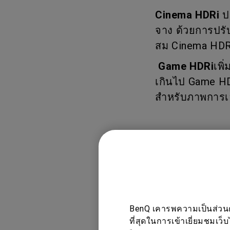
Best Projector for World
Cinema HDRi
ปร
Football
จาง ด้วยการปรั
สม Cinema HDR
Game HDRi
เพิ
เกินไป Game H
สำหรับภาพการเล
รุ่นที่รองรับ
EW2780U, EW2880U
BenQ เคารพความเป็นส่วนตัว
EX2710R, EX2710R
ที่สุดในการเข้าเยี่ยมชมเว็