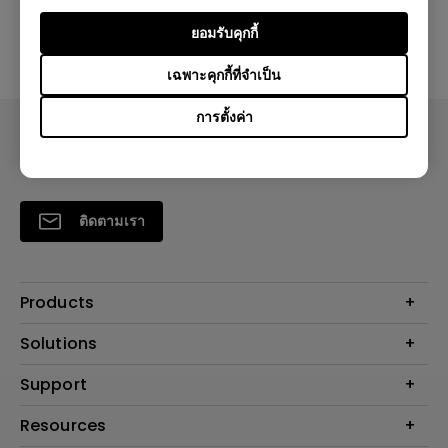
ใช่
ไม่
ยอมรับคุกกี้
เฉพาะคุกกี้ที่จำเป็น
การตั้งค่า
ติดตามเรา
Products
โปรเจคเตอร์
Solutions
จอมอนิเตอร์
Support
BenQ AQCOLOR Technology
โคมไฟ
จอภาพ Eye-Care
ติดต่อเรา
Resources
เกมและอีสปอร์ต
ค้นหาการดาวน์โหลด