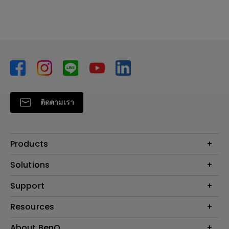
ติดตามเรา
Products
โปรเจคเตอร์
Solutions
จอมอนิเตอร์
Support
BenQ AQCOLOR Technology
โคมไฟ
จอภาพ Eye-Care
ติดต่อเรา
Resources
เกมและอีสปอร์ต
ค้นหาการดาวน์โหลด
คำนวณระยะทางฉายโปรเจคเตอร์
About BenQ