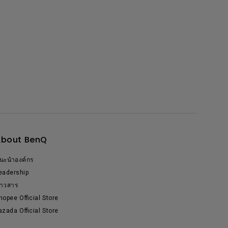
About BenQ
นะนำองค์กร
eadership
่าวสาร
hopee Official Store
azada Official Store