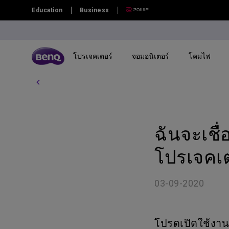
Education
Business
โปรเจคเตอร์
จอมอนิเตอร์
โคมไฟ
โปรเจคเตอร์ทุกรุ่น
จอมอนิเตอร์ทุกรุ่น
โคมไฟทุกรุ่น
กระดานอัจฉริยะ | ป้ายดิจิตอล ทุกรุ่น
กระดานอัจฉริยะระดับองค์กร | ไวท์
By Series
By Series
By Series
By Scenario
By Scenario
บอร์ดอ้จฉริยะแบบดิจิทัล
ฉันจะเชื
โปรเจคเตอร์เล่นเกม
จอภาพ Gaming Series
Monitor Light Bar
จอภาพ Eye-Care
Home Entertainment
กระดานอัจฉริยะ BenQ
โปรเจคเตอร์โฮมเธียเตอร์
Creative Pro Series
โคมไฟตั้งโต๊ะถนอมสายตา
จอภาพสำหรับช่างภาพ
Best 4K Projectors
โปรเจคเต
TV โปรเจคเตอร์
จอภาพ Home Series
จอภาพสำหรับ Mac
Sports Watching
03-09-2020
โปรเจคเตอร์พกพา
จอภาพสำหรับ Programmer
จอภาพกราฟิกดีไซน์สำหรับ Mac
Video Streaming
Ceiling Projectors
โปรดเปิดใช้งาน