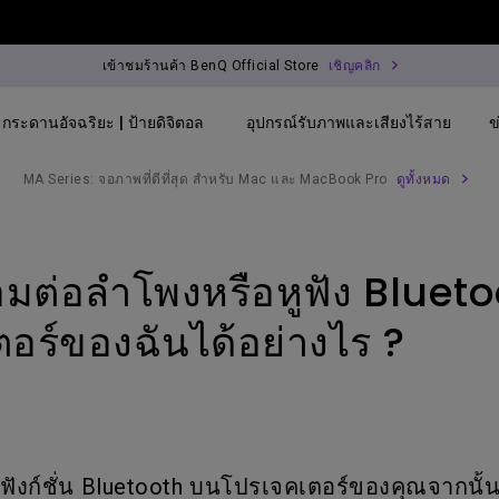
เข้าชมร้านค้า BenQ Official Store
เชิญคลิก
กระดานอัจฉริยะ | ป้ายดิจิตอล
อุปกรณ์รับภาพและเสียงไร้สาย
ข
MA Series: จอภาพที่ดีที่สุด สำหรับ Mac และ MacBook Pro
ดูทั้งหมด
By Trending Word
By Trending Word
Explore Commercial
่อมต่อลำโพงหรือหูฟัง Blueto
4K(3840x2160)
4K UHD (3840×2160)
Professional Inst
USB-C
Short Throw
Exhibition & Simu
อร์ของฉันได้อย่างไร ?
With HAS
2D, Vertical／Horizontal
Small Business &
Keystone
Corporation
27"~28"
LED
Education
165Hz
ฟังก์ชั่น Bluetooth บนโปรเจคเตอร์ของคุณจากนั
Laser
Golf Simulator