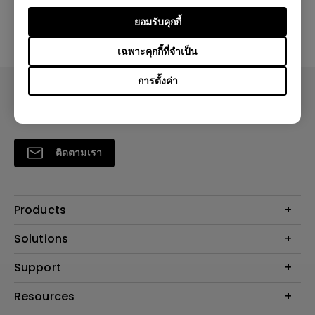
ใช่
ไม่
ยอมรับคุกกี้
เฉพาะคุกกี้ที่จำเป็น
การตั้งค่า
ติดตามเรา
Products
โปรเจคเตอร์
Solutions
จอมอนิเตอร์
Support
BenQ AQCOLOR Technology
โคมไฟ
จอภาพ Eye-Care
ติดต่อเรา
Resources
เกมและอีสปอร์ต
ค้นหาการดาวน์โหลด