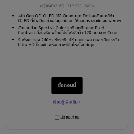
4K(3840x2160)
31"~32"
240Hz
4th Gen QD-OLED ให้สี Quantum Dot คมชัดและสีดำ
OLED ที่ดำสนิทอย่างสมบูรณ์แบบ ให้คอนทราสต์ชัดเจนและภาพ
สมจริงทุกรายละเอียด
อัดแน่นด้วย Spectral Color ระดับสตูดิโอและ Pixel
Contrast ที่สมจริง พร้อมโปรไฟล์สีกว่า 120 แบบจาก Color
Shuttle Game Art Database
รีเฟรชเรตสูง 240Hz ชัดระดับ 4K มอบภาพความละเอียดระดับ
Ultra HD ที่คมชัด พร้อมภาพที่ลื่นไหลไม่มีสะดุด
ซื้อตอนนี้
เรียนรู้เพิ่มเติม
เปรียบเทียบ