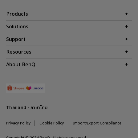
Products
โปรเจคเตอร์
Solutions
จอมอนิเตอร์
Support
BenQ AQCOLOR Technology
โคมไฟ
จอภาพ Eye-Care
ติดต่อเรา
Resources
เกมและอีสปอร์ต
ค้นหาการดาวน์โหลด
คำนวณระยะทางฉายโปรเจคเตอร์
About BenQ
สำหรับภาคธุรกิจ
ศูนย์บริการ
ศูนย์ความรู้
การศึกษา
แนะนำองค์กร
ค้นหาร้านค้า
Leadership
ข่าวสาร
Shopee Official Store
Thailand - ภาษาไทย
Lazada Official Store
Privacy Policy
Cookie Policy
Import/Export Compliance