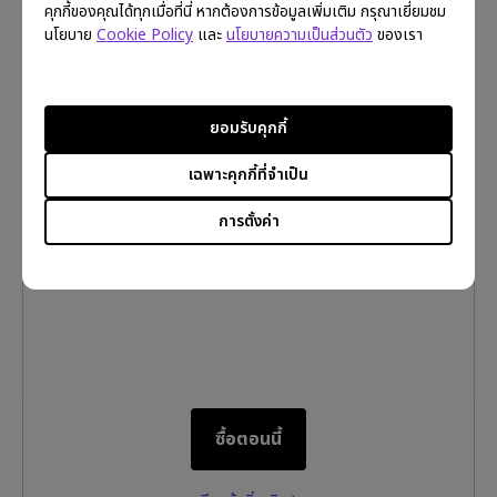
คุกกี้ของคุณได้ทุกเมื่อที่นี่ หากต้องการข้อมูลเพิ่มเติม กรุณาเยี่ยมชม
นโยบาย
Cookie Policy
และ
นโยบายความเป็นส่วนตัว
ของเรา
EX251｜จอภาพเกมมิ่งขนาด 25 นิ้ว FHD 220Hz
BenQ MOBIUZ Gaming Monitor
ยอมรับคุกกี้
1080p(1920x1080)
23.8"~25"
120Hz, 144Hz, 60Hz, 220Hz
เฉพาะคุกกี้ที่จำเป็น
มาพร้อมเทคโนโลยี AI details refinement เหมาะสำหรับเกม
คอนโซลระดับ AAA
การตั้งค่า
อัตราการรีเฟรช 220Hz ลดอาการเบลอของภาพบนหน้าจอ
ปรับแต่งสีจอภาพให้เข้ากับเกมที่เล่นได้อย่างเหมาะสม
ซื้อตอนนี้