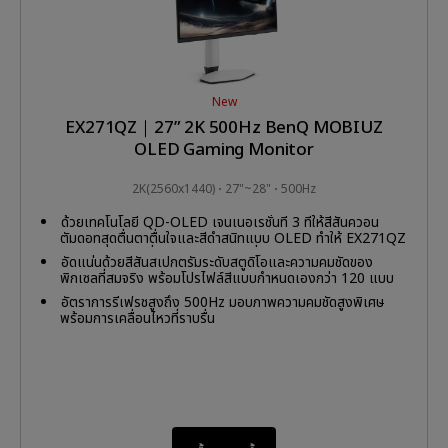
New
EX271QZ｜27” 2K 500Hz BenQ MOBIUZ
OLED Gaming Monitor
2K(2560x1440)
27"~28"
500Hz
ด้วยเทคโนโลยี QD-OLED เจนเนอเรชั่นที่ 3 ที่ให้สีสันควอน
ตัมดอทสุดตื่นตาตื่นใจและสีดำสนิทแบบ OLED ทำให้ EX271QZ
มอบคอนทราสต์ที่เหนือกว่าและภาพที่สมจริง
อัดแน่นด้วยสีสันสเปกตรัมระดับสตูดิโอและความคมชัดของ
พิกเซลที่สมจริง พร้อมโปรไฟล์สีแบบกำหนดเองกว่า 120 แบบ
จาก Color Shuttle
อัตราการรีเฟรชสูงถึง 500Hz มอบภาพความคมชัดสูงพิเศษ
พร้อมการเคลื่อนไหวที่ราบรื่น