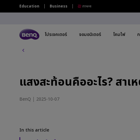
แ
Education
Business
ส
ง
ส
ะ
ท้
โปรเจคเตอร์
จอมอนิเตอร์
โคมไฟ
ก
อ
น
คื
โปรเจคเตอร์ทุกรุ่น
จอมอนิเตอร์ทุกรุ่น
โคมไฟทุกรุ่น
กระดานอัจฉริยะ | ป้ายดิจิตอล ทุกรุ่น
อ
อ
By Series
By Series
By Series
By Scenario
By Scenario
By 
กระดานอัจฉริยะระดับองค์กร | ไวท์บอร์ด
ะ
อ้จฉริยะแบบดิจิทัล
ไ
แสงสะท้อนคืออะไร? สาเหตุ
โปรเจคเตอร์เล่นเกม
จอภาพ Gaming Series
Monitor Light Bar
จอภาพ Eye-Care
Home Entertainment
4K(
ร
กระดานอัจฉริยะ BenQ
?
โปรเจคเตอร์โฮมเธียเตอร์
Creative Pro Series
โคมไฟตั้งโต๊ะถนอมสายตา
จอภาพสำหรับช่างภาพ
Best 4K Projectors
USB
ส
BenQ
2025-10-07
า
TV โปรเจคเตอร์
จอภาพ Home Series
จอภาพสำหรับ Mac
Sports Watching
Wit
เ
ห
โปรเจคเตอร์พกพา
จอภาพสำหรับ Programmer
จอภาพกราฟิกดีไซน์สำหรับ Mac
Video Streaming
27"
ตุ
แ
Ceiling Projectors
16
In this article
ล