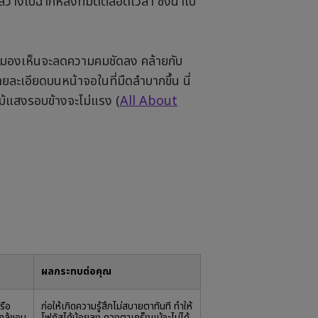
ว่างไปฉากหลังที่มืดตลอดเวลา ซึ่งนำไป
รมองเห็นจะลดความคมชัดลง คล้ายกับ
ยละเอียดบนหน้าจอในที่มืดลำบากขึ้น นี่
แม้แสงรอบข้างจะไม่แรง (
All About
ผลกระทบต่อคุณ
รือ
ก่อให้เกิดความรู้สึกไม่สบายตาทันที ทำให้
ใกล้ขอบ
โฟกัสได้น้อยลง ดวงตาเกร็งแม้จะไม่ได้