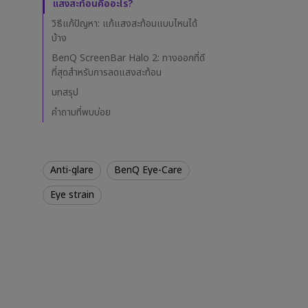
ะ
แสงสะท้อนคืออะไร?
Best Projector for World
P3
วิ
Football
วิธีแก้ปัญหา: แก้แสงสะท้อนแบบไหนได้
ธี
2.1
บ้าง
ล
ด
BenQ ScreenBar Halo 2: ทางออกที่ดี
แ
ที่สุดสำหรับการลดแสงสะท้อน
ส
บทสรุป
ง
ส
คำถามที่พบบ่อย
ะ
ท้
อ
น
Anti-glare
BenQ Eye-Care
ที่
ดี
Eye strain
ที่
สุ
ด