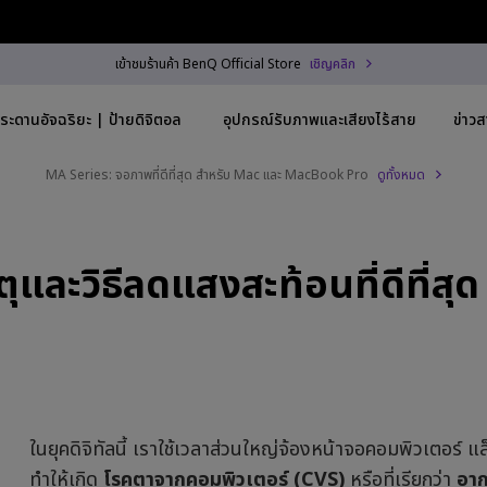
เข้าชมร้านค้า BenQ Official Store
เชิญคลิก
ระดานอัจฉริยะ | ป้ายดิจิตอล
อุปกรณ์รับภาพและเสียงไร้สาย
ข่าว
MA Series: จอภาพที่ดีที่สุด สำหรับ Mac และ MacBook Pro
ดูทั้งหมด
Trending Word
By Trending Word
Explore Commercial
และวิธีลดแสงสะท้อนที่ดีที่สุด
3840x2160)
4K UHD (3840×2160)
Professional Instal
-C
Short Throw
Exhibition & Simul
h HAS
2D, Vertical／Horizontal
Small Business &
Keystone
Corporation
~28"
LED
Education
ในยุคดิจิทัลนี้ เราใช้เวลาส่วนใหญ่จ้องหน้าจอคอมพิวเตอร์ แ
5Hz
Laser
Golf Simulator
ทำให้เกิด
โรคตาจากคอมพิวเตอร์ (CVS)
หรือที่เรียกว่า
อาก