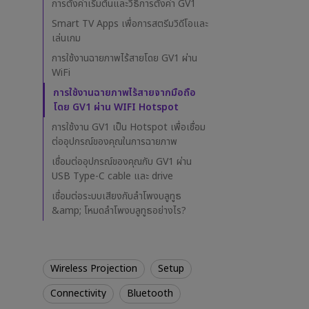
ร์
การตั้งค่าเริ่มต้นและวิธีการตั้งค่า GV1
Best Projector for World
P3
แ
Football
Smart TV Apps เพื่อการสตรีมวิดีโอและ
บ
2.1
เล่นเกม
บ
พ
การใช้งานฉายภาพไร้สายโดย GV1 ผ่าน
ก
WiFi
พ
การใช้งานฉายภาพไร้สายจากมือถือ
า
โดย GV1 ผ่าน WIFI Hotspot
G
V
การใช้งาน GV1 เป็น Hotspot เพื่อเชื่อม
1
ต่ออุปกรณ์ของคุณในการฉายภาพ
เชื่อมต่ออุปกรณ์ของคุณกับ GV1 ผ่าน
USB Type-C cable และ drive
เชื่อมต่อระบบเสียงกับลำโพงบลูทูธ
&amp; โหมดลำโพงบลูทูธอย่างไร?
Wireless Projection
Setup
Connectivity
Bluetooth