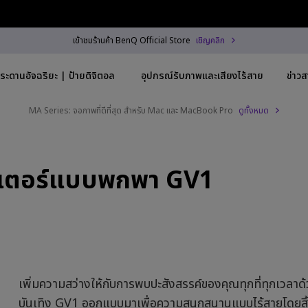
เข้าชมร้านค้า BenQ Official Store
เชิญคลิก
ระดานอัจฉริยะ | ป้ายดิจิตอล
อุปกรณ์รับภาพและเสียงไร้สาย
ข่าว
MA Series: จอภาพที่ดีที่สุด สำหรับ Mac และ MacBook Pro
ดูทั้งหมด
Trending Word
By Trending Word
Explore Commercial
เจคเตอร์แบบพกพา GV1
3840x2160)
4K UHD (3840×2160)
Professional Instal
-C
Short Throw
Exhibition & Simul
h HAS
2D, Vertical／Horizontal
Small Business &
Keystone
Corporation
~28"
LED
Education
เพิ่มความสว่างให้กับการพบปะสังสรรค์ของคุณทุกที่ทุกเวลา
5Hz
Laser
Golf Simulator
บันเทิง GV1 ออกแบบมาเพื่อความสนุกสนานแบบไร้สายโดยสิ้