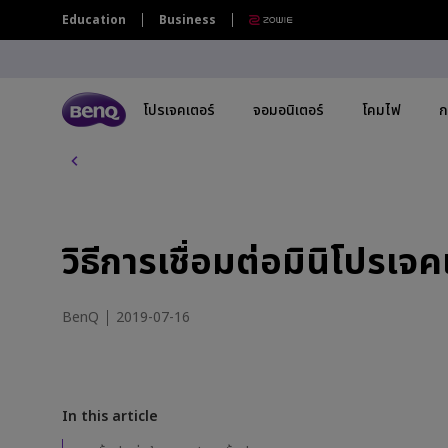
วิ
Education
Business
ธี
ก
า
ร
เ
โปรเจคเตอร์
จอมอนิเตอร์
โคมไฟ
ก
ชื่
อ
ม
โปรเจคเตอร์ทุกรุ่น
จอมอนิเตอร์ทุกรุ่น
โคมไฟทุกรุ่น
กระดานอัจฉริยะ | ป้ายดิจิตอล ทุกรุ่น
ต่
อ
By Series
By Series
By Series
By Scenario
By Scenario
By 
กระดานอัจฉริยะระดับองค์กร | ไวท์บอร์ด
มิ
อ้จฉริยะแบบดิจิทัล
นิ
วิธีการเชื่อมต่อมินิโปร
โปรเจคเตอร์เล่นเกม
จอภาพ Gaming Series
Monitor Light Bar
จอภาพ Eye-Care
Home Entertainment
4K(
โ
กระดานอัจฉริยะ BenQ
ป
โปรเจคเตอร์โฮมเธียเตอร์
Creative Pro Series
โคมไฟตั้งโต๊ะถนอมสายตา
จอภาพสำหรับช่างภาพ
Best 4K Projectors
USB
ร
BenQ
2019-07-16
เ
TV โปรเจคเตอร์
จอภาพ Home Series
จอภาพสำหรับ Mac
Sports Watching
Wit
จ
ค
โปรเจคเตอร์พกพา
จอภาพสำหรับ Programmer
จอภาพกราฟิกดีไซน์สำหรับ Mac
Video Streaming
27"
เ
ต
Ceiling Projectors
16
In this article
อ