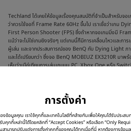
Techland ได้เคยให้ข้อมูลเรื่องคุณสมบัติที่จำเป็นสำหรับจอ
ว่าควรใช้จอที่ Frame Rate 60Hz ขึ้นไป เราเชื่อว่าเกม Dy
First Person Shooter (FPS) ซึ่งถ้าหากจอเกมมิ่งมี Frame r
แม้ว่าจะไม่ใช่เกมยิงจริงๆ แต่เกมนี้ก็มีการเคลื่อนไหวและการ
ผู้เล่น และจากประสบการณ์ของ BenQ กับ Dying Light ภาคแรก 
และได้เปรียบกว่า ซึ่งจอ BenQ MOBIUZ EX3210R มาพร้
เห็นว่าเมือ่เทียบการเล่นเกมบน PC, Xbox One หรือ Switch น
แล้วเพราะเราสามารถใช้อัตราเฟรมที่ได้รับการปลดล็อคและได้ร
MOBIUZ EX3210R มีคุณสมบัติ Refresh Rate สูงถึง 16
สำหรับเกม Dying Light 2 มากที่สุด
การตั้งค่า
Team Work Makes the Scream
อมูลคุณ เราใช้คุกกี้และเทคโนโลยีที่คล้ายกันเพื่อให้คุณได้รับประสบการ
บคุกกี้เหล่านี้ได้โดยคลิกที่ “Accept Cookies” หรือเลือก “Only Requ
ณสามารถปรับแต่งการตั้งค่าคุกกี้ของคุณได้ทุกเมื่อที่นี่ หากต้องการข้อมูล