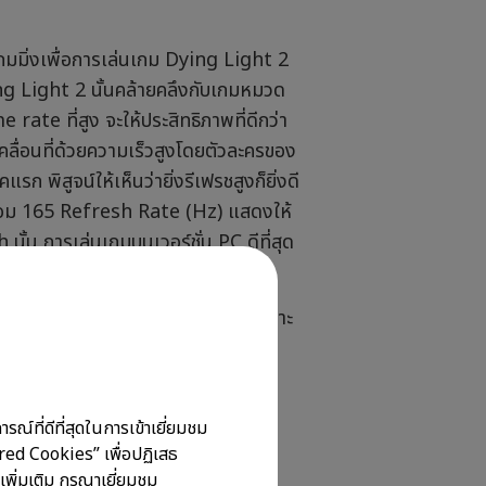
เกมมิ่งเพื่อการเล่นเกม Dying Light 2
ing Light 2 นั้นคล้ายคลึงกับเกมหมวด
ate ที่สูง จะให้ประสิทธิภาพที่ดีกว่า
เคลื่อนที่ด้วยความเร็วสูงโดยตัวละครของ
พิสูจน์ให้เห็นว่ายิ่งรีเฟรชสูงก็ยิ่งดี
อม 165 Refresh Rate (Hz) แสดงให้
ั้น การเล่นเกมบนเวอร์ชั่น PC ดีที่สุด
ับการตอบสนองที่ดีขึ้นมากกว่าที่เคย
5Hz ในความละเอียด 1440p ซึ่งเหมาะ
 Work
ณ์ที่ดีที่สุดในการเข้าเยี่ยมชม
ired Cookies” เพื่อปฏิเสธ
เพิ่มเติม กรุณาเยี่ยมชม