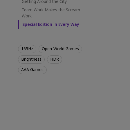
n
Getting Around the City
Best Projector for World
P3
g
Football
Team Work Makes the Scream
L
2.1
Work
i
g
Special Edition in Every Way
h
t
2
S
165Hz
Open-World Games
t
a
Brightness
HDR
y
H
AAA Games
u
m
a
n