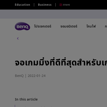
จ
Education
Business
อ
เ
ก
ม
มิ่
โปรเจคเตอร์
จอมอนิเตอร์
โคมไฟ
ก
ง
ที่
ดี
โปรเจคเตอร์ทุกรุ่น
จอมอนิเตอร์ทุกรุ่น
โคมไฟทุกรุ่น
กระดานอัจฉริยะ | ป้ายดิจิตอล ทุกรุ่น
ที่
สุ
By Series
By Series
By Series
By Scenario
By Scenario
By 
กระดานอัจฉริยะระดับองค์กร | ไวท์บอร์ด
ด
อ้จฉริยะแบบดิจิทัล
สำ
จอเกมมิ่งที่ดีที่สุดสำห
โปรเจคเตอร์เล่นเกม
จอภาพ Gaming Series
Monitor Light Bar
จอภาพ Eye-Care
Home Entertainment
4K(
ห
กระดานอัจฉริยะ BenQ
รั
โปรเจคเตอร์โฮมเธียเตอร์
Creative Pro Series
โคมไฟตั้งโต๊ะถนอมสายตา
จอภาพสำหรับช่างภาพ
Best 4K Projectors
USB
บ
BenQ
2022-01-24
เ
TV โปรเจคเตอร์
จอภาพ Home Series
จอภาพสำหรับ Mac
Sports Watching
Wit
ก
ม
โปรเจคเตอร์พกพา
จอภาพสำหรับ Programmer
จอภาพกราฟิกดีไซน์สำหรับ Mac
Video Streaming
27"
D
y
Ceiling Projectors
16
In this article
i