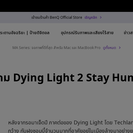
เข้าชมร้านค้า BenQ Official Store
เชิญคลิก
ระดานอัจฉริยะ | ป้ายดิจิตอล
อุปกรณ์รับภาพและเสียงไร้สาย
ข่าว
MA Series: จอภาพที่ดีที่สุด สำหรับ Mac และ MacBook Pro
ดูทั้งหมด
Trending Word
By Trending Word
Explore Commercial
รับเกม Dying Light 2 Stay H
3840x2160)
4K UHD (3840×2160)
Professional Instal
-C
Short Throw
Exhibition & Simul
h HAS
2D, Vertical／Horizontal
Small Business &
Keystone
Corporation
~28"
LED
Education
หลังจากรอมาเจ็ดปี ภาคต่อของ Dying Light โดย Techland ก
5Hz
Laser
Golf Simulator
กว้าง กับฝูงซอมบี้จำนวนมากที่อาศัยอยู่ในเมืองล้างมาอย่