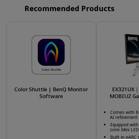
Recommended Products
Color Shuttle | BenQ Monitor
EX321UX｜
Software
MOBIUZ Ga
Comes with B
AI refinement
console game
Equipped with
zone Mini LED
1,000 nits of 
Built-in eARC 