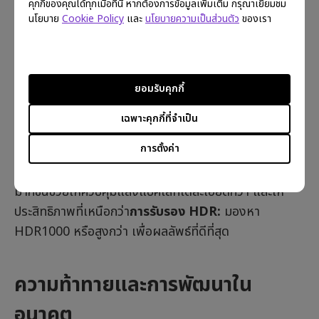
คุกกี้ของคุณได้ทุกเมื่อที่นี่ หากต้องการข้อมูลเพิ่มเติม กรุณาเยี่ยมชม
Dimming ช่วยให้มั่นใจได้ถึงการแสดงผลที่แม่นยำของ
นโยบาย
Cookie Policy
และ
นโยบายความเป็นส่วนตัว
ของเรา
การออกแบบที่ซับซ้อน
คู่มือการเลือกซื้อ
ยอมรับคุกกี้
เฉพาะคุกกี้ที่จำเป็น
สิ่งที่คุณควรพิจารณาในจอภาพ Mini LED และ Local
Dimming
การตั้งค่า
จำนวนโซนหรี่แสง (Dimming Zones):
จำนวนโซนที่
มากขึ้นช่วยให้ควบคุมแสงแบ็คไลท์ได้ละเอียดกว่า และให้
ประสิทธิภาพที่เหนือกว่า
การรับรอง HDR:
มองหา
HDR1000 หรือสูงกว่า เพื่อผลลัพธ์ที่ดีที่สุด
ความท้าทายและการพัฒนาใน
อนาคต