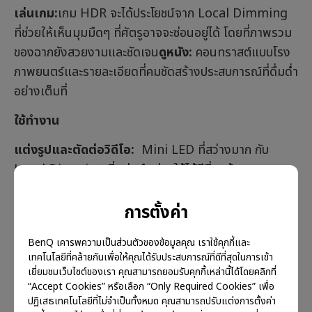
เล่นเกม:
เกม HDR จะได้ประโยชน์จาก Local Dimming
ที่ช่วยให้เห็นมุมมืดๆ ที่ศัตรูอาจจะซ่อนอยู่ได้ โดยที่ภาพรวม
ของฉากยังสวยงามและชัดเจน
ดูหนัง:
คอนทราสต์แบบโรง
ภาพยนตร์และรายละเอียดที่คมชัดสร้างประสบการณ์ที่ดื่มด่ำ
อย่างเต็มที่
ใช้ทำงาน
แต่งรูปและตัดต่อวิดีโอ:
Mini LED ที่สว่างมาก กับ
Local Dimming ที่แม่นยำ ช่วยให้ได้สีที่ถูกต้องและราย
ละเอียดที่ชัดเจนสุดๆ สำหรับมืออาชีพ
เขียนโปรแกรมและ
ทำงานออฟฟิศ:
ความสว่างที่เท่ากันทั่วทั้งจอ ช่วยลด
การตั้งค่า
อาการตาล้าเมื่อใช้งานนานๆ
BenQ เคารพความเป็นส่วนตัวของข้อมูลคุณ เราใช้คุกกี้และ
ใช้ในงานเฉพาะทาง
เทคโนโลยีที่คล้ายกันเพื่อให้คุณได้รับประสบการณ์ที่ดีที่สุดในการเข้า
เยี่ยมชมเว็บไซต์ของเรา คุณสามารถยอมรับคุกกี้เหล่านี้ได้โดยคลิกที่
CAD และ 3D Modeling:
แบ็คไลท์ที่สม่ำเสมอของ
“Accept Cookies” หรือเลือก “Only Required Cookies” เพื่อ
ปฏิเสธเทคโนโลยีที่ไม่จำเป็นทั้งหมด คุณสามารถปรับแต่งการตั้งค่า
Mini LED และการควบคุมรายละเอียดของ Local