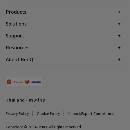
Products
โปรเจคเตอร์
Solutions
จอมอนิเตอร์
Support
BenQ AQCOLOR Technology
โคมไฟ
จอภาพ Eye-Care
ติดต่อเรา
Resources
เกมและอีสปอร์ต
ค้นหาการดาวน์โหลด
คำนวณระยะทางฉายโปรเจคเตอร์
About BenQ
สำหรับภาคธุรกิจ
ศูนย์บริการ
ศูนย์ความรู้
การศึกษา
แนะนำองค์กร
ค้นหาร้านค้า
Leadership
ข่าวสาร
Shopee Official Store
Thailand - ภาษาไทย
Lazada Official Store
Privacy Policy
Cookie Policy
Import/Export Compliance
Copyright © 2024 BenQ. All rights reserved.