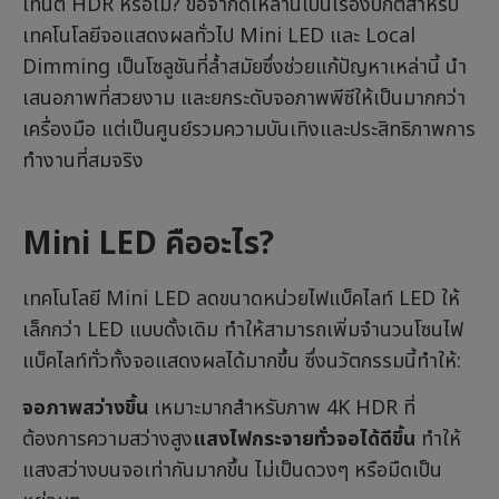
เทนต์ HDR หรือไม่? ข้อจำกัดเหล่านี้เป็นเรื่องปกติสำหรับ
เทคโนโลยีจอแสดงผลทั่วไป Mini LED และ Local
Dimming เป็นโซลูชันที่ล้ำสมัยซึ่งช่วยแก้ปัญหาเหล่านี้ นำ
เสนอภาพที่สวยงาม และยกระดับจอภาพพีซีให้เป็นมากกว่า
เครื่องมือ แต่เป็นศูนย์รวมความบันเทิงและประสิทธิภาพการ
ทำงานที่สมจริง
Mini LED คืออะไร?
เทคโนโลยี Mini LED ลดขนาดหน่วยไฟแบ็คไลท์ LED ให้
เล็กกว่า LED แบบดั้งเดิม ทำให้สามารถเพิ่มจำนวนโซนไฟ
แบ็คไลท์ทั่วทั้งจอแสดงผลได้มากขึ้น ซึ่งนวัตกรรมนี้ทำให้:
จอภาพสว่างขึ้น
เหมาะมากสำหรับภาพ 4K HDR ที่
ต้องการความสว่างสูง
แสงไฟกระจายทั่วจอได้ดีขึ้น
ทำให้
แสงสว่างบนจอเท่ากันมากขึ้น ไม่เป็นดวงๆ หรือมืดเป็น