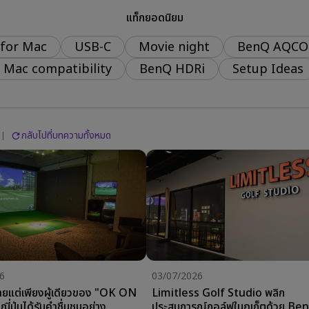
แท็กยอดนิยม
With Android TV
 Channel Built-in Speakers
 for Mac
USB-C
Movie night
BenQ AQCO
With Low Input Lag
Mac compatibility
BenQ HDRi
Setup Ideas
กลับไปที่บทความทั้งหมด
6
03/07/2026
น่ายแต่เพียงผู้เดียวของ "OK ON
Limitless Golf Studio พลิก
่ปุ่นได้รับคำชื่นชมอย่าง
ประสบการณ์กอล์ฟในภูเก็ตด้วย Be