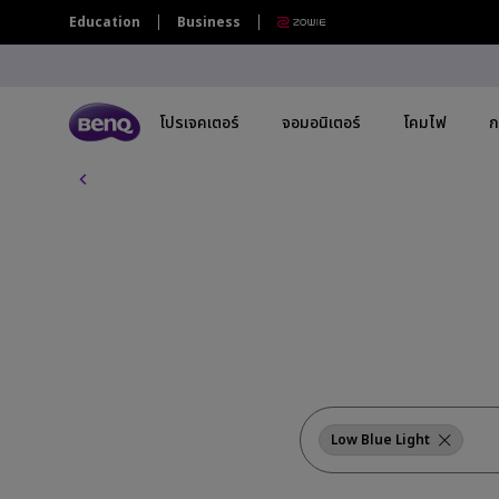
บ
Education
Business
ท
ค
ว
า
ม
โปรเจคเตอร์
จอมอนิเตอร์
โคมไฟ
ก
ทั้
ง
ห
โปรเจคเตอร์ทุกรุ่น
จอมอนิเตอร์ทุกรุ่น
โคมไฟทุกรุ่น
กระดานอัจฉริยะ | ป้ายดิจิตอล ทุกรุ่น
ม
ด
By Series
By Series
By Series
By Scenario
By Scenario
By 
กระดานอัจฉริยะระดับองค์กร | ไวท์บอร์ด
อ้จฉริยะแบบดิจิทัล
โปรเจคเตอร์เล่นเกม
จอภาพ Gaming Series
Monitor Light Bar
จอภาพ Eye-Care
Home Entertainment
4K(
กระดานอัจฉริยะ BenQ
โปรเจคเตอร์โฮมเธียเตอร์
Creative Pro Series
โคมไฟตั้งโต๊ะถนอมสายตา
จอภาพสำหรับช่างภาพ
Best 4K Projectors
USB
TV โปรเจคเตอร์
จอภาพ Home Series
จอภาพสำหรับ Mac
Sports Watching
Wit
โปรเจคเตอร์พกพา
จอภาพสำหรับ Programmer
จอภาพกราฟิกดีไซน์สำหรับ Mac
Video Streaming
27"
Low Blue Light
Ceiling Projectors
16