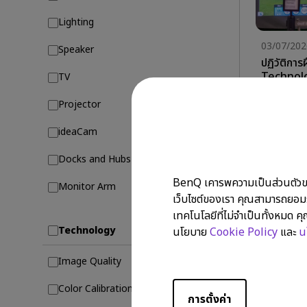
Lighting
03/07/202
Speaker
ปฏิวัติกา
Technolog
TV
กอล์ฟในร่
Golf Simulato
Projector
ideaCam
Docks and Hubs
BenQ เคารพความเป็นส่วนตัวของข้
Monitor Arm
เว็บไซต์ของเรา คุณสามารถยอมรั
เทคโนโลยีที่ไม่จำเป็นทั้งหมด คุ
Technology
นโยบาย
Cookie Policy
และ
น
Image Quality
Color Calibration
การตั้งค่า