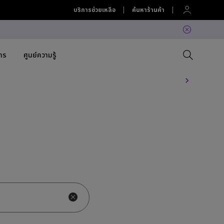
บริการช่วยเหลือ
ค้นหาร้านค้า
สาร
ศูนย์ความรู้
 Projector
Compare All Projectors
เปรียบเทียบจอภาพทั้งหมด
Compare All Lightings
Education Software
lation
Projector Accessories
Software
Accessories
Accessories
ation
Accessories
ค้นพบโคมไฟ LED แขวนหน้าจอ
Software
คอมที่ใช่สำหรับคุณ
BenQ Ergo Monitor Arm