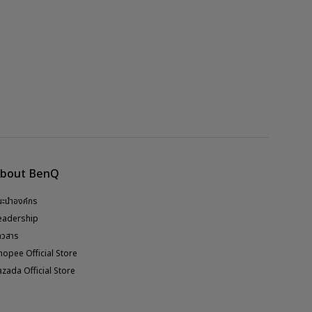
bout BenQ
นะนำองค์กร
eadership
่าวสาร
hopee Official Store
azada Official Store