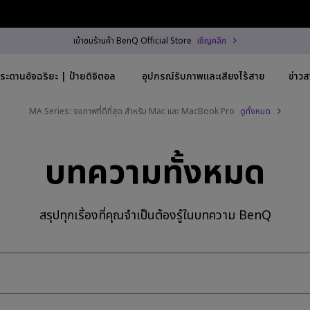
เข้าชมร้านค้า BenQ Official Store
เชิญคลิก
ระดานอัจฉริยะ | ป้ายดิจิตอล
อุปกรณ์รับภาพและเสียงไร้สาย
ข่าว
MA Series: จอภาพที่ดีที่สุด สำหรับ Mac และ MacBook Pro
ดูทั้งหมด
Trending Word
By Trending Word
Explore Commercial
บทความทั้งหมด
3840x2160)
4K UHD (3840×2160)
Professional Instal
-C
Short Throw
Exhibition & Simul
สรุปทุกเรื่องที่คุณจำเป็นต้องรู้ในบทความ BenQ
h HAS
2D, Vertical／Horizontal
Small Business &
Keystone
Corporation
~28"
LED
Education
5Hz
Laser
Golf Simulator