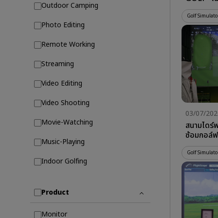
Outdoor Camping
ล้นหลาม ด
Project
Golf Simulato
Photo Editing
Remote Working
Streaming
Video Editing
Video Shooting
03/07/202
Movie-Watching
สนามไดร์ฟ
ซ้อมกอล์ฟ
Music-Playing
Projecto
Golf Simulato
Indoor Golfing
Product
Monitor