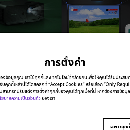
6
08/04/2026
เทียบ 4K Golf simulator
ติดตั้ง Golf simulator ที่บ้านคุณง
r : BenQ LK830ST vs
ใน 10 วินาที: BenQ Auto Screen 
 ZK430ST
การตั้งค่า
r Setup
Golf Simulator Theater
Golf Simulator Setup
Auto Screen Fit
Scr
Aspect Ratio
Quick Focus
อมูลคุณ เราใช้คุกกี้และเทคโนโลยีที่คล้ายกันเพื่อให้คุณได้รับประสบการ
บคุกกี้เหล่านี้ได้โดยคลิกที่ “Accept Cookies” หรือเลือก “Only Requ
ณสามารถปรับแต่งการตั้งค่าคุกกี้ของคุณได้ทุกเมื่อที่นี่ หากต้องการข้อมูล
กำลังแสดงผล 9 จาก 204 รา
โยบายความเป็นส่วนตัว
ของเรา
เฉพาะคุกกี้