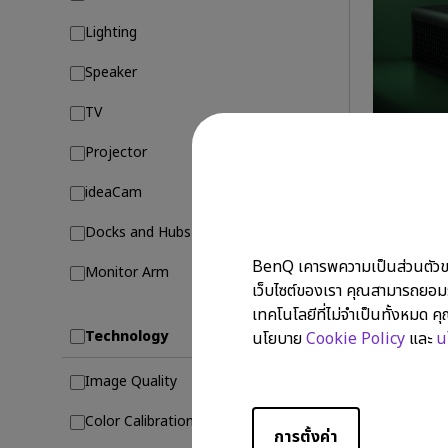
Lighting
Speaker
TV
10/04/202
ศึกเปรียบ
Projector
projecto
Optoma
ideaCam
Golf Simulato
Docks and Hubs
eARC
BenQ เคารพความเป็นส่วนตัวของข้
Monitor Arm
เว็บไซต์ของเรา คุณสามารถยอมรั
เทคโนโลยีที่ไม่จำเป็นทั้งหมด คุ
Technology
นโยบาย
Cookie Policy
และ
น
Image Quality
Color Calibration
การตั้งค่า