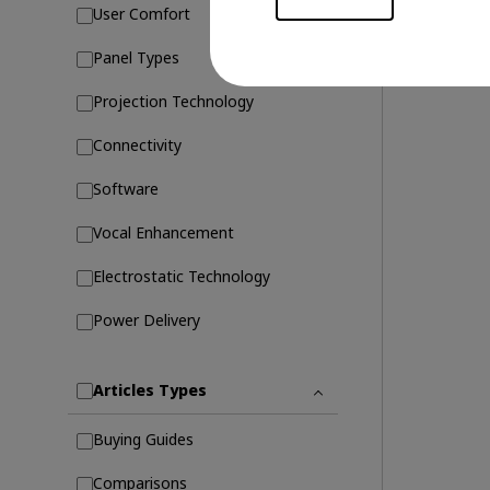
User Comfort
Panel Types
Projection Technology
Connectivity
Software
Vocal Enhancement
Electrostatic Technology
Power Delivery
Articles Types
Buying Guides
Comparisons