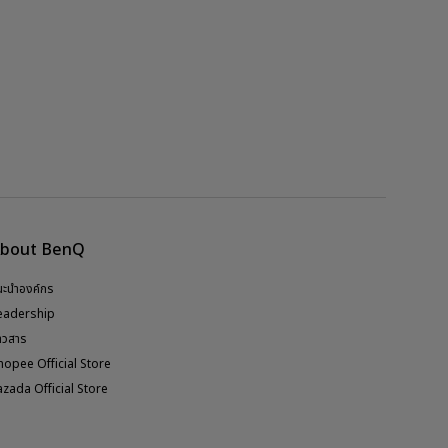
bout BenQ
นะนำองค์กร
eadership
่าวสาร
hopee Official Store
azada Official Store