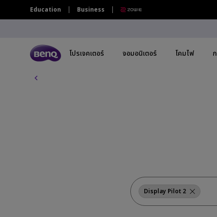
บ
Education
Business
ท
ค
ว
า
ม
โปรเจคเตอร์
จอมอนิเตอร์
โคมไฟ
ก
ทั้
ง
ห
โปรเจคเตอร์ทุกรุ่น
จอมอนิเตอร์ทุกรุ่น
โคมไฟทุกรุ่น
กระดานอัจฉริยะ | ป้ายดิจิตอล ทุกรุ่น
ม
ด
By Series
By Series
By Series
By Scenario
By Scenario
By 
กระดานอัจฉริยะระดับองค์กร | ไวท์บอร์ด
อ้จฉริยะแบบดิจิทัล
โปรเจคเตอร์เล่นเกม
จอภาพ Gaming Series
Monitor Light Bar
จอภาพ Eye-Care
Home Entertainment
4K(
กระดานอัจฉริยะ BenQ
โปรเจคเตอร์โฮมเธียเตอร์
Creative Pro Series
โคมไฟตั้งโต๊ะถนอมสายตา
จอภาพสำหรับช่างภาพ
Best 4K Projectors
USB
TV โปรเจคเตอร์
จอภาพ Home Series
จอภาพสำหรับ Mac
Sports Watching
Wit
โปรเจคเตอร์พกพา
จอภาพสำหรับ Programmer
จอภาพกราฟิกดีไซน์สำหรับ Mac
Video Streaming
27"
Display Pilot 2
Ceiling Projectors
16