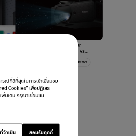
06/04/2026
่าย ๆ
เปรียบเทียบ 4K Golf simulator
Fit
projector : BenQ LK830ST vs
Optoma UHD35STx
een Fill
Golf Simulator Setup
Golf Simulator Theater
eARC
ณ์ที่ดีที่สุดในการเข้าเยี่ยมชม
ired Cookies” เพื่อปฏิเสธ
เพิ่มเติม กรุณาเยี่ยมชม
ยการ
ที่จำเป็น
ยอมรับคุกกี้