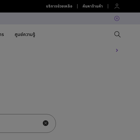
บริการช่วยเหลือ
ค้นหาร้านค้า
สาร
ศูนย์ความรู้
 Projector
Compare All Projectors
เปรียบเทียบจอภาพทั้งหมด
Compare All Lightings
Education Software
lation
Projector Accessories
Software
Accessories
Accessories
ation
Accessories
ค้นพบโคมไฟ LED แขวนหน้าจอ
Software
คอมที่ใช่สำหรับคุณ
BenQ Ergo Monitor Arm