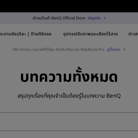
เข้าชมร้านค้า BenQ Official Store
เชิญคลิก
ระดานอัจฉริยะ | ป้ายดิจิตอล
อุปกรณ์รับภาพและเสียงไร้สาย
ข่าว
MA Series: จอภาพที่ดีที่สุด สำหรับ Mac และ MacBook Pro
ดูทั้งหมด
Trending Word
By Trending Word
Explore Commercial
บทความทั้งหมด
3840x2160)
4K UHD (3840×2160)
Professional Instal
-C
Short Throw
Exhibition & Simul
สรุปทุกเรื่องที่คุณจำเป็นต้องรู้ในบทความ BenQ
h HAS
2D, Vertical／Horizontal
Small Business &
Keystone
Corporation
~28"
LED
Education
5Hz
Laser
Golf Simulator