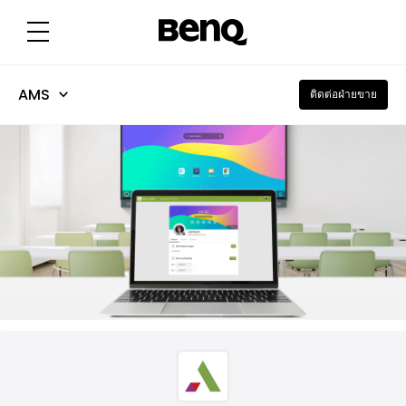
A
c
c
o
u
n
t
AMS
ติดต่อฝ่ายขาย
M
a
n
a
g
e
m
e
n
t
S
y
s
t
e
m